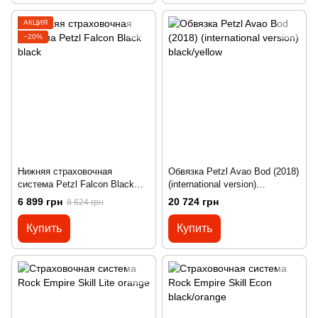
АКЦИЯ
−20%
Нижняя страховочная
Обвязка Petzl Avao Bod (2018)
система Petzl Falcon Black
(international version)
black
black/yellow
6 899 грн
20 724 грн
8 624 грн
Купить
Купить