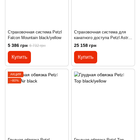
Страховочная система Petzl
Страховочная система для
Falcon Mountain black/yellow
канатного доступа Petzl Astro
Bod Fast (2019) black/yellow
5 386 грн
25 158 грн
6 732 грн
Купить
Купить
АКЦИЯ
−80%
Грудная обвязка Petzl
Грудная обвязка Petzl Top