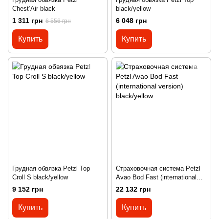
Chest’Air black
black/yellow
1 311 грн
6 048 грн
6 556 грн
Купить
Купить
Грудная обвязка Petzl Top
Страховочная система Petzl
Croll S black/yellow
Avao Bod Fast (international
version) black/yellow
9 152 грн
22 132 грн
Купить
Купить