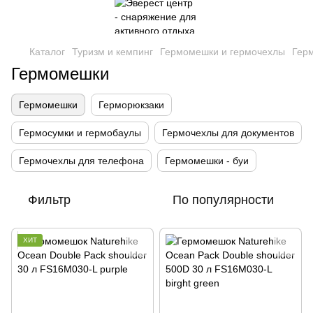
Каталог
Туризм и кемпинг
Гермомешки и гермочехлы
Гер
Гермомешки
Гермомешки
Герморюкзаки
Гермосумки и гермобаулы
Гермочехлы для документов
Гермочехлы для телефона
Гермомешки - буи
Фильтр
По популярности
ХИТ