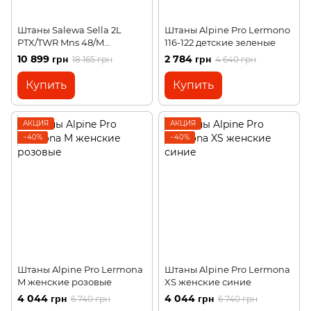
Штаны Salewa Sella 2L
Штаны Alpine Pro Lermono
PTX/TWR Mns 48/M
116-122 детские зеленые
мужские оранжевые
10 899 грн
2 784 грн
18 165 грн
4 640 грн
Купить
Купить
АКЦИЯ
АКЦИЯ
−40%
−40%
Штаны Alpine Pro Lermona
Штаны Alpine Pro Lermona
M женские розовые
XS женские синие
4 044 грн
4 044 грн
6 740 грн
6 740 грн