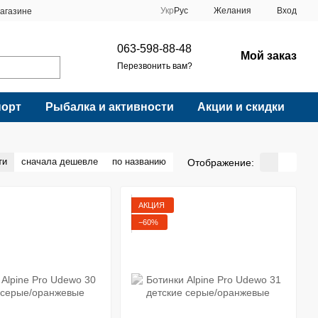
Укр
Рус
Желания
Вход
агазине
063-598-88-48
Мой заказ
Перезвонить вам?
порт
Рыбалка и активности
Акции и скидки
ти
сначала дешевле
по названию
Отображение:
АКЦИЯ
−60%