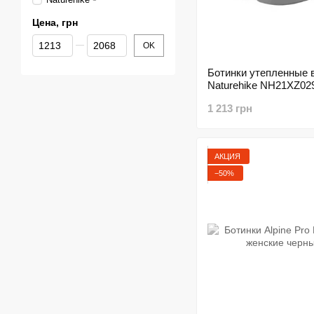
Цена, грн
От Цена, грн
До Цена, грн
OK
Ботинки утепленные 
Naturehike NH21XZ02
1 213 грн
АКЦИЯ
−50%