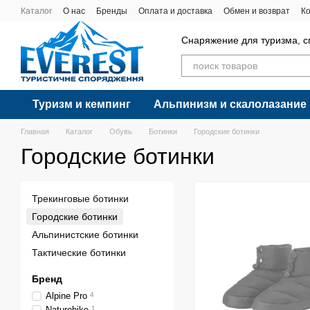
Перейти к основному контенту
Каталог
О нас
Бренды
Оплата и доставка
Обмен и возврат
К
Снаряжение для туризма, с
Туризм и кемпинг
Альпинизм и скалолазание
Главная
Каталог
Обувь
Ботинки
Городские ботинки
Городские ботинки
Трекинговые ботинки
Городские ботинки
Альпинистские ботинки
Тактические ботинки
Бренд
Alpine Pro
4
Naturehike
1