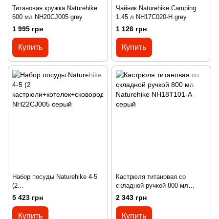
Титановая кружка Naturehike
Чайник Naturehike Camping
600 мл NH20CJ005 grey
1.45 л NH17C020-H grey
1 995 грн
1 126 грн
Купить
Купить
Набор посуды Naturehike 4-5
Кастрюля титановая со
(2
складной ручкой 800 мл
кастрюли+котелок+сковорода
Naturehike NH18T101-A серый
5 423 грн
2 343 грн
) NH22CJ005 серый
Купить
Купить