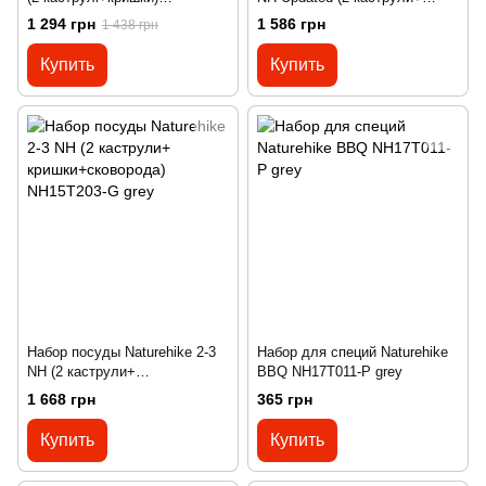
NH15T401-G grey
крышки) NH18T018-G grey
1 294 грн
1 586 грн
1 438 грн
Купить
Купить
Набор посуды Naturehike 2-3
Набор для специй Naturehike
NH (2 каструли+
BBQ NH17T011-P grey
кришки+сковорода)
1 668 грн
365 грн
NH15T203-G grey
Купить
Купить