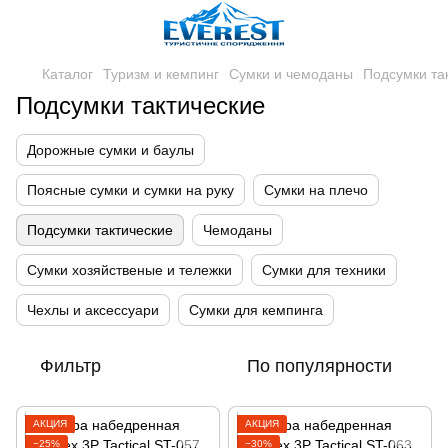
Каталог
Туризм и кемпинг
Сумки и чемоданы
Подсумки та
Подсумки тактические
Дорожные сумки и баулы
Поясные сумки и сумки на руку
Сумки на плечо
Подсумки тактические
Чемоданы
Сумки хозяйственые и тележки
Сумки для техники
Чехлы и аксессуари
Сумки для кемпинга
Фильтр
По популярности
АКЦИЯ
АКЦИЯ
−25%
−30%