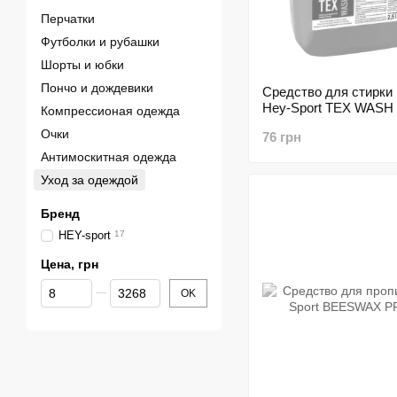
Перчатки
Футболки и рубашки
Шорты и юбки
Пончо и дождевики
Средство для стирки
Hey-Sport TEX WASH 2
Компрессионая одежда
Очки
76 грн
Антимоскитная одежда
Уход за одеждой
Бренд
HEY-sport
17
Цена, грн
От Цена, грн
До Цена, грн
OK