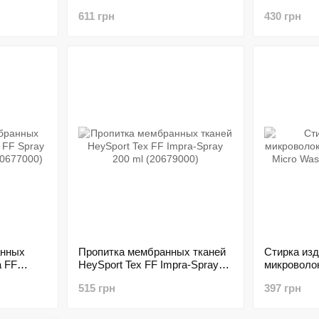
(20672200)
611 грн
430 грн
анных
Пропитка мембранных тканей
Стирка изд
a FF
HeySport Tex FF Impra-Spray
микроволо
0 ml
200 ml (20679000)
HeySport M
515 грн
397 грн
(20742000)