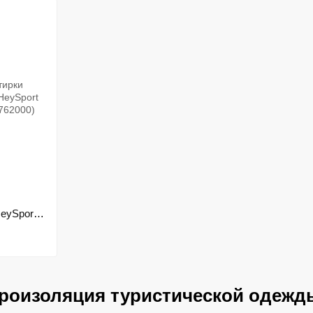
eySport
62000)
дроизоляция туристической одежд