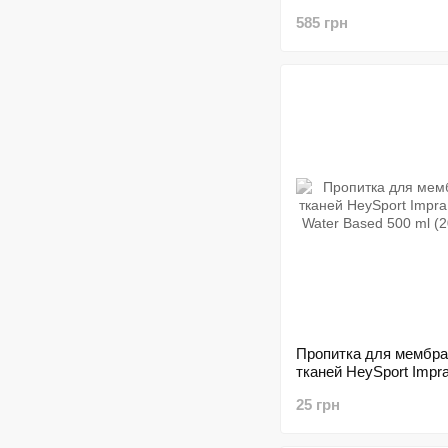
(20652500)
585 грн
Пропитка для мембр
тканей HeySport Impr
Spray Water Based 50
25 грн
(20677000)