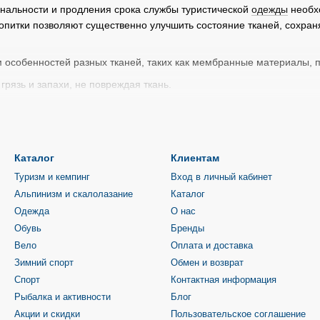
нальности и продления срока службы туристической
одежды
необх
ропитки позволяют существенно улучшить состояние тканей, сохр
 особенностей разных тканей, таких как мембранные материалы, п
рязь и запахи, не повреждая ткань.
гким и объемным, сохраняя его теплоизоляционные свойства.
жбы вашей любимой туристической одежды.
одежды нужно использовать специальные жидкости, которые не пов
Каталог
Клиентам
ют деликатной стирки при низких температурах, использования мя
Туризм и кемпинг
Вход в личный кабинет
 защитные покрытия. Также важно избегать использования бельевы
Альпинизм и скалолазание
Каталог
ства материала.
Одежда
О нас
тся использовать специальные средства для импрегнации, которы
Обувь
Бренды
ьную защиту от грязи и пятен. Пропитка для одежды – это дорабо
Вело
Оплата и доставка
т сложных погодных условий. Они абсолютно безопасны и предназ
Зимний спорт
Обмен и возврат
ости или аэрозоля. Некоторые наносятся непосредственно на одеж
Спорт
Контактная информация
ирке, благодаря чему глубоко проникают в ткань и обеспечивают л
Рыбалка и активности
Блог
золяции одежды является Nikwax. Продукция этого бренда пользуе
Акции и скидки
Пользовательское соглашение
 время очень эффективна. Эти средства интересны тем, что они и