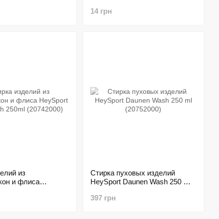
Based 250 ml (20676000)
14 грн
елий из
Стирка пуховых изделий
кон и флиса
HeySport Daunen Wash 250 ml
icro Wash 250ml
(20752000)
397 грн