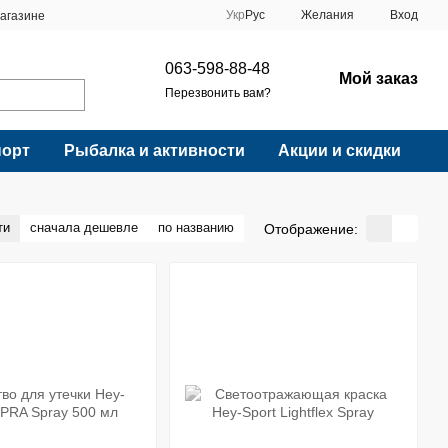
Укр
Рус
Желания
Вход
агазине
063-598-88-48
Мой заказ
Перезвонить вам?
порт
Рыбалка и активности
Акции и скидки
ти
сначала дешевле
по названию
Отображение: