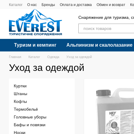
Перейти к основному контенту
Каталог
О нас
Бренды
Оплата и доставка
Обмен и возврат
К
Снаряжение для туризма, с
Туризм и кемпинг
Альпинизм и скалолазание
Главная
Каталог
Одежда
Уход за одеждой
Уход за одеждой
Куртки
Штаны
Кофты
Термобельё
Головные уборы
Бафы и повязки
Носки