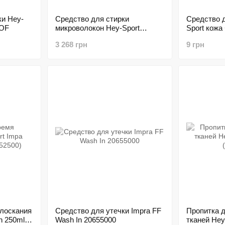
ки Hey-
Средство для стирки
Средство д
OOF
микроволокон Hey-Sport
Sport кожа
MICRO WASH 2,5 L
WASH
3 268 грн
9 грн
олоскания
Средство для утечки Impra FF
Пропитка 
n 250ml
Wash In 20655000
тканей He