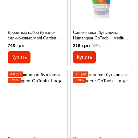
Дорожный набор бутылок
Силиконовая бутылочка
силиконовых Mobi Garden
Humangear GoToob + Medium
89мл*2+60мл*1 NX21671054
Rainbow
748 грн
316 грн
395 грн
white/yellow/green
Купить
Купить
АКЦИЯ
АКЦИЯ
−20%
−20%