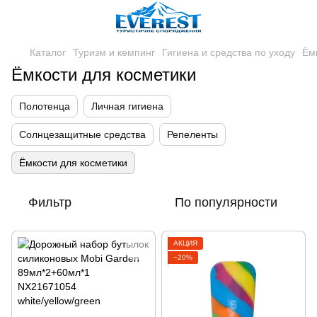
Каталог
Туризм и кемпинг
Гигиена и средства по уходу
Ём
Ёмкости для косметики
Полотенца
Личная гигиена
Солнцезащитные средства
Репеленты
Ёмкости для косметики
Фильтр
По популярности
АКЦИЯ
−20%