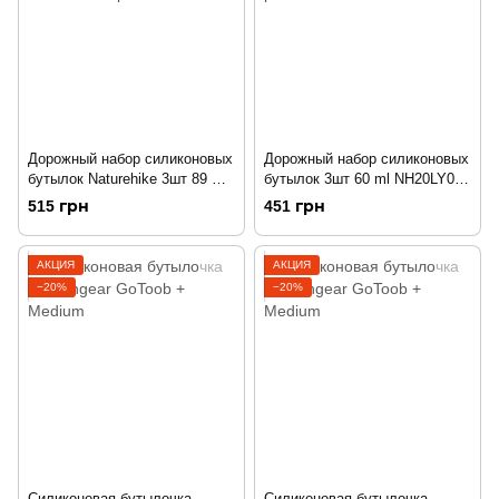
Дорожный набор силиконовых
Дорожный набор силиконовых
бутылок Naturehike 3шт 89 ml
бутылок 3шт 60 ml NH20LY012
NH20LY012 pink/white/blue
pink/white/blue
515 грн
451 грн
АКЦИЯ
АКЦИЯ
−20%
−20%
Силиконовая бутылочка
Силиконовая бутылочка