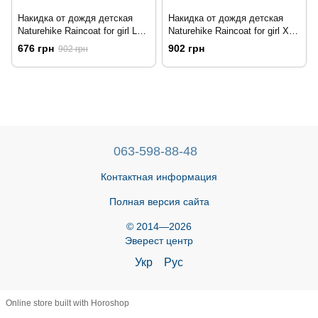
Накидка от дождя детская
Накидка от дождя детская
Naturehike Raincoat for girl L
Naturehike Raincoat for girl XL
NH16D001-W pink
NH16D001-W pink
676 грн
902 грн
902 грн
063-598-88-48
Контактная информация
Полная версия сайта
© 2014—2026
Эверест центр
Укр
Рус
Online store built with Horoshop