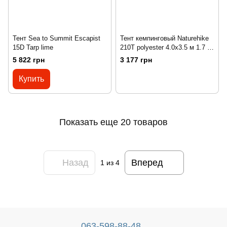
Тент Sea to Summit Escapist
Тент кемпинговый Naturehike
15D Tarp lime
210T polyester 4.0х3.5 м 1.7 кг
NH16T012-S orange
5 822 грн
3 177 грн
Купить
Показать еще 20 товаров
Назад
Вперед
1
из 4
063-598-88-48