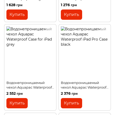
Electronics Case grey
Whanganui Case grey
1 628 грн
1 276 грн
Купить
Купить
Водонепроницаемый
Водонепроницаемый
чехол Aquapac Waterproof
чехол Aquapac Waterproof
Case for iPad grey
iPad Pro Case black
2 552 грн
2 376 грн
Купить
Купить