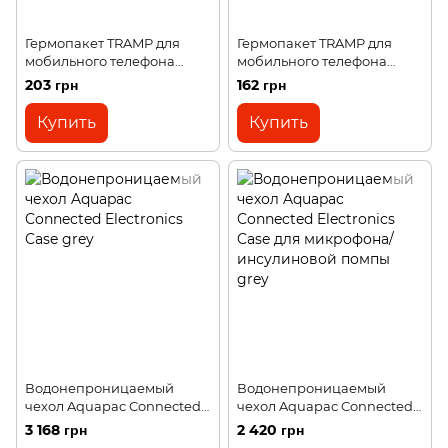
Гермопакет TRAMP для
Гермопакет TRAMP для
мобильного телефона
мобильного телефона
синий 110х215 UTRA-252
плавающий 107х180 UTRA-
203 грн
162 грн
277
Купить
Купить
Водонепроницаемый
Водонепроницаемый
чехол Aquapac Connected
чехол Aquapac Connected
Electronics Case grey
Electronics Case для
3 168 грн
2 420 грн
микрофона/инсулиновой