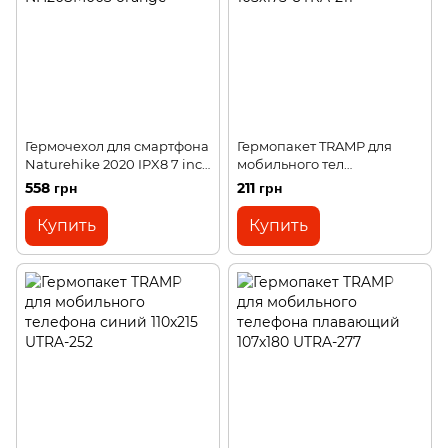
Гермочехол для смартфона
Гермопакет TRAMP для
Naturehike 2020 IPX8 7 inch
мобильного тел
NH20SM003 orange
флюоресцентный 105х175
558 грн
211 грн
UTRA-211
Купить
Купить