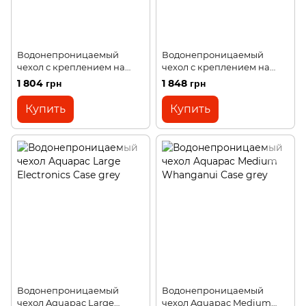
Водонепроницаемый
Водонепроницаемый
чехол с креплением на
чехол с креплением на
руку Aquapac Connected
руку Aquapac Waterproof
1 804 грн
1 848 грн
Electronics Case grey
iTunes Case Large grey
Купить
Купить
Водонепроницаемый
Водонепроницаемый
чехол Aquapac Large
чехол Aquapac Medium