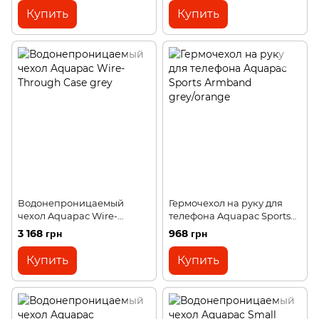
помпы grey
Купить
Купить
Водонепроницаемый
Гермочехол на руку для
чехол Aquapac Wire-
телефона Aquapac Sports
Through Case grey
Аrmband grey/orange
3 168 грн
968 грн
Купить
Купить