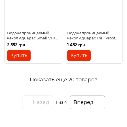
Водонепроницаемый
Водонепроницаемый
чехол Aquapac Small VHF
чехол Aquapac Trail Proof™
PRO Case black
VHF PRO Case black
2 552 грн
1 452 грн
Купить
Купить
Показать еще 20 товаров
Назад
Вперед
1
из 4