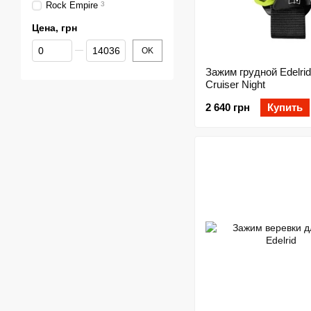
Rock Empire
3
Цена, грн
От Цена, грн
До Цена, грн
OK
Зажим грудной Edelrid
Cruiser Night
2 640 грн
Купить