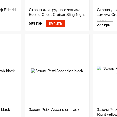
ф Edelrid
Стропа для грудного зажима
Стропа дл
Edelrid Chest Cruiser Sling Night
зажима Crol
1 134 грн
504 грн
Купить
227 грн
 black
Зажим Petzl Ascension black
Зажим Petz
Right yello