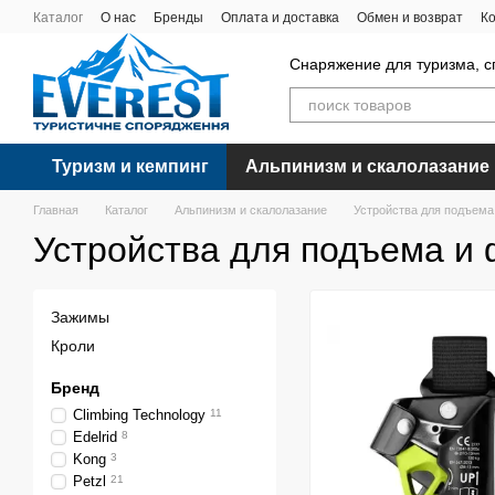
Перейти к основному контенту
Каталог
О нас
Бренды
Оплата и доставка
Обмен и возврат
К
Снаряжение для туризма, с
Туризм и кемпинг
Альпинизм и скалолазание
Главная
Каталог
Альпинизм и скалолазание
Устройства для подъема
Устройства для подъема и
Зажимы
Кроли
Бренд
Climbing Technology
11
Edelrid
8
Kong
3
Petzl
21