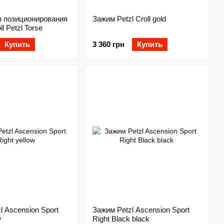
я позиционирования
Зажим Petzl Croll gold
l Petzl Torse
Купить
3 360 грн
Купить
l Ascension Sport
Зажим Petzl Ascension Sport
w
Right Black black