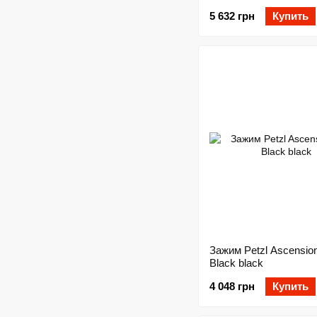
5 632 грн
Купить
Зажим Petzl Ascension
Black black
4 048 грн
Купить