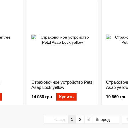
e
Страховочное устройство Petzl
Страховочн
Asap Lock yellow
Asap yello
14 036 грн
Купить
10 560 грн
Назад
1
2
3
Вперед