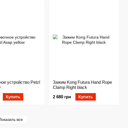
ое устройство Petzl
Зажим Kong Futura Hand Rope
w
Clamp Right black
Купить
2 680 грн
Купить
Показать все