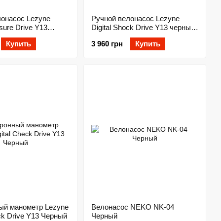
лонасос Lezyne
Ручной велонасос Lezyne
ssure Drive Y13
Digital Shock Drive Y13 черный/
золотистый
Купить
3 960 грн
Купить
ый манометр Lezyne
Велонасос NEKO NK-04
eck Drive Y13 Черный
Черный