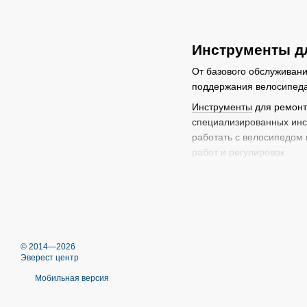
Инструменты д
От базового обслуживан
поддержания велосипеда
Инструменты
для ремон
специализированных инст
работать с велосипедом
работ и регулировок.
Мультитул: компактны
необходимые для рем
Набор ключей: набор
Съемник кассеты: не
© 2014—2026
Съемник шатунов: исп
Эверест центр
Инструмент для сняти
Мобильная версия
Велонасос
просто "must 