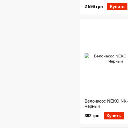
2 596 грн
Купить
Велонасос NEKO NK-
Черный
392 грн
Купить