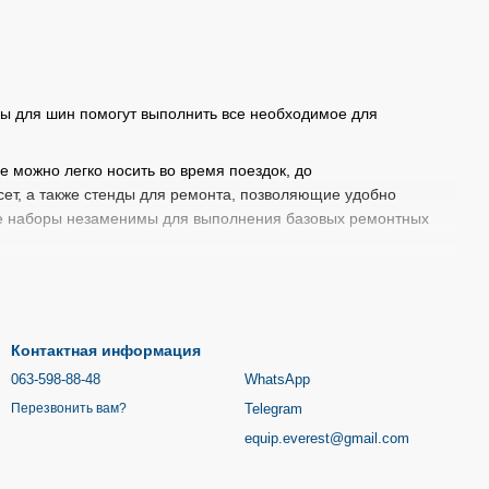
ры для шин помогут выполнить все необходимое для
 можно легко носить во время поездок, до
сет, а также стенды для ремонта, позволяющие удобно
ые наборы незаменимы для выполнения базовых ремонтных
ки, шестигранники, ключи и другие инструменты,
 других компонентов велосипеда.
Контактная информация
ыми трансмиссиями.
063-598-88-48
WhatsApp
ollowTech II.
Telegram
Перезвонить вам?
equip.everest@gmail.com
давления в шинах, а как мы знаем, его правильный уровень