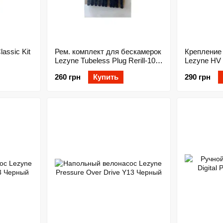
assic Kit
Рем. комплект для бескамерок
Крепление
Lezyne Tubeless Plug Rerill-10
Lezyne HV
Y13 Черный
W/Straps 
260 грн
Купить
290 грн