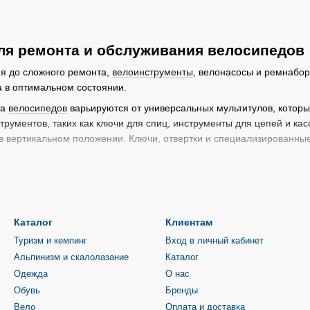
ля ремонта и обслуживания велосипедов
ия до сложного ремонта,
велоинструменты
, велонасосы и ремнабо
 в оптимальном состоянии.
та
велосипедов
варьируются от универсальных мультитулов, которые
рументов, таких как ключи для спиц, инструменты для цепей и кас
 в вертикальном положении. Ключи, отвертки и специализированн
й набор инструментов, всегда будет под рукой. Он содержит отверт
онта и регулировки велосипеда.
 шестигранников и ключей для обслуживания колес, трансмиссии и
Каталог
Клиентам
обходим для демонтажа и монтажа кассеты на велосипедах с цепн
Туризм и кемпинг
Вход в личный кабинет
ользуется для снятия и установки шатунов на велосипедах с осью H
Альпинизм и скалолазание
Каталог
Одежда
О нас
я вилки: используется для снятия вилки с велосипеда.
Обувь
Бренды
have" каждого велосипедиста. Он используется для регулирования 
Вело
Оплата и доставка