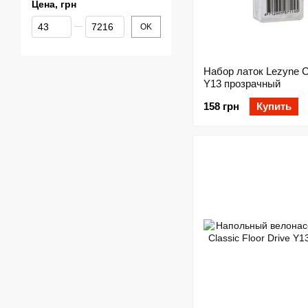
Цена, грн
От Цена, грн
До Цена, грн
OK
Набор латок Lezyne Cl
Y13 прозрачный
158 грн
Купить