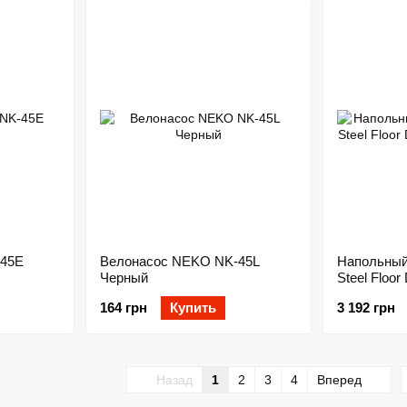
-45Е
Велонасос NEKO NK-45L
Напольный
Черный
Steel Floor 
Черный
164 грн
Купить
3 192 грн
Назад
1
2
3
4
Вперед