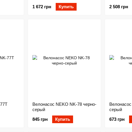
1 672 грн
Купить
2 508 грн
77T
Велонасос NEKO NK-78 черно-
Велонасос
серый
серый
845 грн
Купить
673 грн