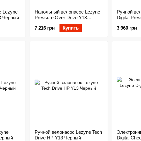
 Lezyne
Напольный велонасос Lezyne
Ручной ве
13 Черный
Pressure Over Drive Y13
Digital Pre
Черный
Черный
7 216 грн
Купить
3 960 грн
zyne
Ручной велонасос Lezyne Tech
Электронн
Черный
Drive HP Y13 Черный
Digital Ch