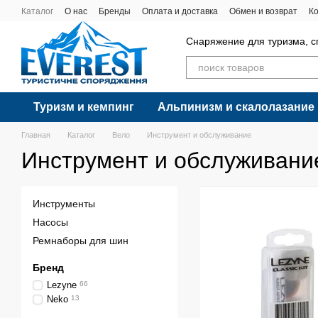
Перейти к основному контенту
Каталог
О нас
Бренды
Оплата и доставка
Обмен и возврат
К
Снаряжение для туризма, с
Туризм и кемпинг
Альпинизм и скалолазание
Главная
Каталог
Вело
Инструмент и обслуживание
Инструмент и обслуживани
Инструменты
Насосы
Ремнаборы для шин
Бренд
Lezyne
66
Neko
13