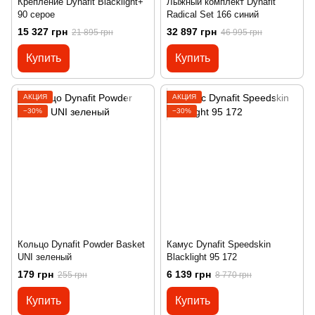
Крепление Dynafit Blacklight+
Лыжный комплект Dynafit
90 серое
Radical Set 166 синий
15 327 грн
32 897 грн
21 895 грн
46 995 грн
Купить
Купить
АКЦИЯ
АКЦИЯ
−30%
−30%
Кольцо Dynafit Powder Basket
Камус Dynafit Speedskin
UNI зеленый
Blacklight 95 172
179 грн
6 139 грн
255 грн
8 770 грн
Купить
Купить