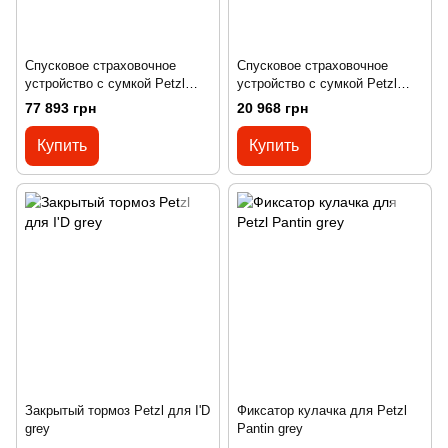
Спусковое страховочное
Спусковое страховочное
устройство с сумкой Petzl
устройство с сумкой Petzl
Exo Eashook 80 м beige
Exo Eashook 15 м black
77 893 грн
20 968 грн
Купить
Купить
Закрытый тормоз Petzl для I'D
Фиксатор кулачка для Petzl
grey
Pantin grey