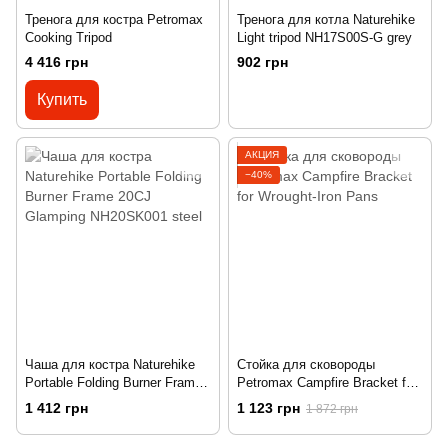
Тренога для костра Petromax
Тренога для котла Naturehike
Cooking Tripod
Light tripod NH17S00S-G grey
4 416 грн
902 грн
Купить
АКЦИЯ
−40%
Чаша для костра Naturehike
Стойка для сковороды
Portable Folding Burner Frame
Petromax Campfire Bracket for
20CJ Glamping NH20SK001
Wrought-Iron Pans
1 412 грн
1 123 грн
1 872 грн
steel