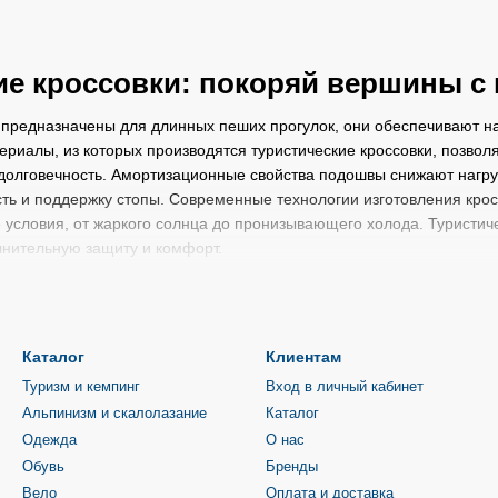
ие кроссовки: покоряй вершины 
предназначены для длинных пеших прогулок, они обеспечивают на
риалы, из которых производятся туристические кроссовки, позвол
олговечность. Амортизационные свойства подошвы снижают нагруз
ть и поддержку стопы. Современные технологии изготовления крос
 условия, от жаркого солнца до пронизывающего холода. Туристи
нительную защиту и комфорт.
ссовок – это всегда компромисс между тяжестью, защитой, комфор
ие этих характеристик. На рынке представлено множество моделе
зработаны для длинных пеших походов, имеют прочную подошву 
топу. Беговые кроссовки, с другой стороны, легкие и гибкие, обе
Каталог
Клиентам
м.
Трейлранинговые кроссовки
– это гибрид, сочетающий в себе про
Туризм и кемпинг
Вход в личный кабинет
ега по пересеченной местности. Каждый тип кроссовок имеет свои
Альпинизм и скалолазание
Каталог
сти путешественника. Поэтому, выбирая туристические кроссовки, 
Одежда
О нас
ики.
Обувь
Бренды
ристические кроссовки?
Вело
Оплата и доставка