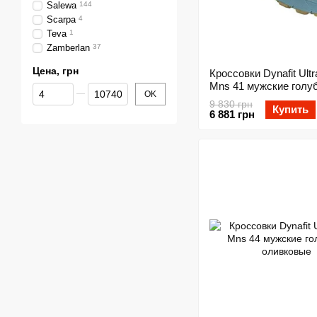
Salewa
144
Scarpa
4
Teva
1
Zamberlan
37
Цена, грн
Кроссовки Dynafit Ultr
Mns 41 мужские голу
От Цена, грн
До Цена, грн
OK
оливковые
9 830 грн
Купить
6 881 грн