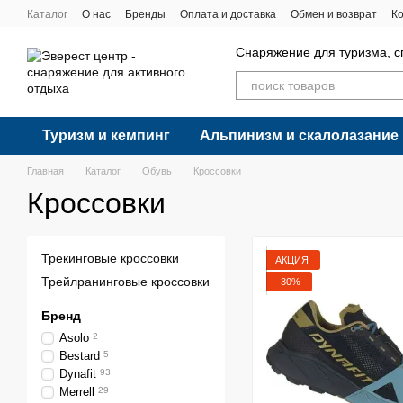
Перейти к основному контенту
Каталог
О нас
Бренды
Оплата и доставка
Обмен и возврат
К
Снаряжение для туризма, с
Туризм и кемпинг
Альпинизм и скалолазание
Главная
Каталог
Обувь
Кроссовки
Кроссовки
Трекинговые кроссовки
АКЦИЯ
Трейлранинговые кроссовки
−30%
Бренд
Asolo
2
Bestard
5
Dynafit
93
Merrell
29