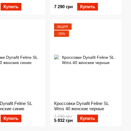
Купить
7 290 грн
Купить
АКЦИЯ
−20%
ynafit Feline SL
Кроссовки Dynafit Feline SL
нские синие
Wms 40 женские черные
7 290 грн
Купить
Купить
5 832 грн