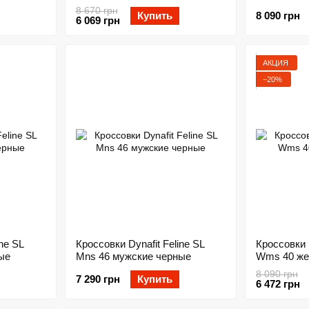
8 670 грн
Купить
8 090 грн
6 069 грн
АКЦИЯ
−20%
ine SL
Кроссовки Dynafit Feline SL
Кроссовки D
ые
Mns 46 мужские черные
Wms 40 же
8 090 грн
7 290 грн
Купить
6 472 грн