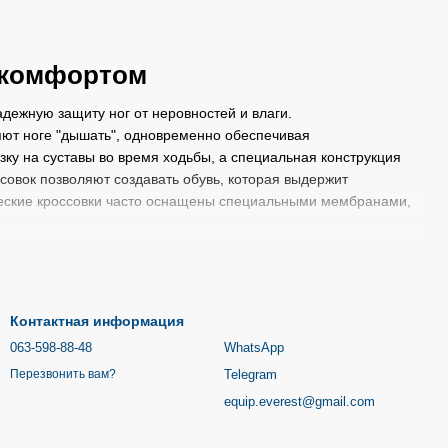
с комфортом
дежную защиту ног от неровностей и влаги.
яют ноге "дышать", одновременно обеспечивая
ку на суставы во время ходьбы, а специальная конструкция
совок позволяют создавать обувь, которая выдержит
ческие кроссовки часто оснащены специальными мембранами,
том и износостойкостью, и каждый производитель пытается
й, отличающихся по цвету, форме, материалам и технологиям.
и обеспечивают дополнительную амортизацию, что помогает
спечивают хорошую вентиляцию и быструю адаптацию к
Контактная информация
чность трекинговых и легкость беговых кроссовок, они
063-598-88-48
WhatsApp
 особенности, учитывающие условия использования и
Telegram
Перезвонить вам?
важно обратить внимание не только на внешний вид, но и на
equip.everest@gmail.com