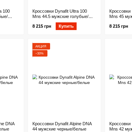
a 100
Кроссовки Dynafit Ultra 100
Кроссовки D
бые/
Mns 44.5 мужские голубые/
Mns 45 му
оливковые
оливковые
8 215 грн
Купить
8 215 грн
АКЦИЯ
−30%
ine DNA
Кроссовки Dynafit Alpine DNA
Кроссовки D
елые
44 мужские черные/белые
Mns 42 му