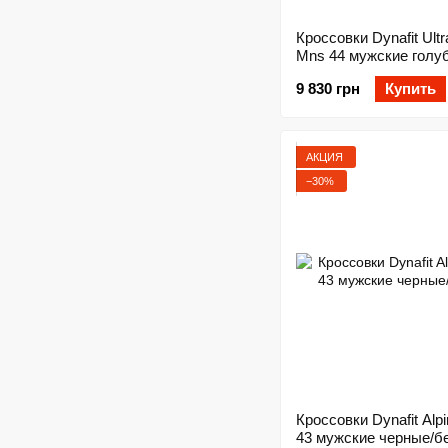
Кроссовки Dynafit Ultr
Mns 44 мужские голу
оливковые
9 830 грн
Купить
АКЦИЯ
−30%
Кроссовки Dynafit Alp
43 мужские черные/б