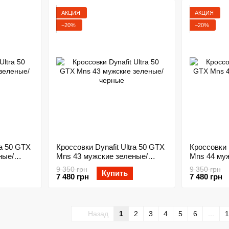
АКЦИЯ
АКЦИЯ
−20%
−20%
ra 50 GTX
Кроссовки Dynafit Ultra 50 GTX
Кроссовки 
ные/
Mns 43 мужские зеленые/
Mns 44 му
черные
черные
9 350 грн
9 350 грн
Купить
7 480 грн
7 480 грн
Назад
1
2
3
4
5
6
...
1