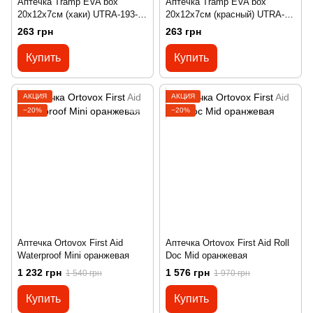
Аптечка Tramp EVA box
Аптечка Tramp EVA box
20х12х7см (хаки) UTRA-193-
20х12х7см (красный) UTRA-
khaki
193-red
263 грн
263 грн
Купить
Купить
АКЦИЯ
АКЦИЯ
−20%
−20%
Аптечка Ortovox First Aid
Аптечка Ortovox First Aid Roll
Waterproof Mini оранжевая
Doc Mid оранжевая
1 232 грн
1 576 грн
1 540 грн
1 970 грн
Купить
Купить