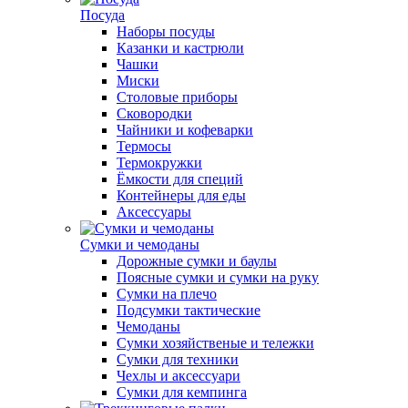
Посуда
Наборы посуды
Казанки и кастрюли
Чашки
Миски
Столовые приборы
Сковородки
Чайники и кофеварки
Термосы
Термокружки
Ёмкости для специй
Контейнеры для еды
Аксессуары
Сумки и чемоданы
Дорожные сумки и баулы
Поясные сумки и сумки на руку
Сумки на плечо
Подсумки тактические
Чемоданы
Сумки хозяйственые и тележки
Сумки для техники
Чехлы и аксессуари
Сумки для кемпинга