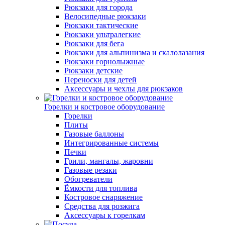
Рюкзаки для города
Велосипедные рюкзаки
Рюкзаки тактические
Рюкзаки ультралегкие
Рюкзаки для бега
Рюкзаки для альпинизма и скалолазания
Рюкзаки горнолыжные
Рюкзаки детские
Переноски для детей
Аксессуары и чехлы для рюкзаков
Горелки и костровое оборудование
Горелки
Плиты
Газовые баллоны
Интегрированные системы
Печки
Грили, мангалы, жаровни
Газовые резаки
Обогреватели
Ёмкости для топлива
Костровое снаряжение
Средства для розжига
Аксессуары к горелкам