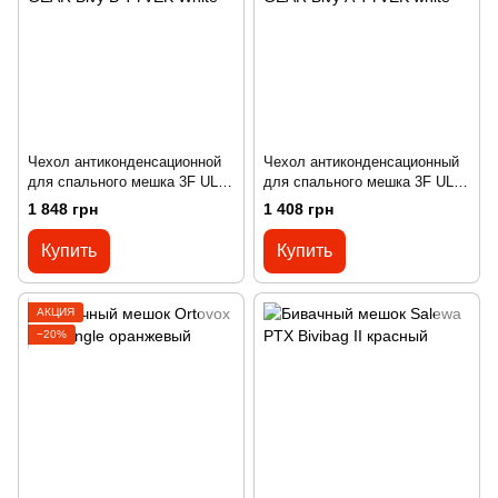
Чехол антиконденсационной
Чехол антиконденсационный
для спального мешка 3F UL
для спального мешка 3F UL
GEAR Bivy B TYVEK White
GEAR Bivy А TYVEK white
1 848 грн
1 408 грн
Купить
Купить
АКЦИЯ
−20%