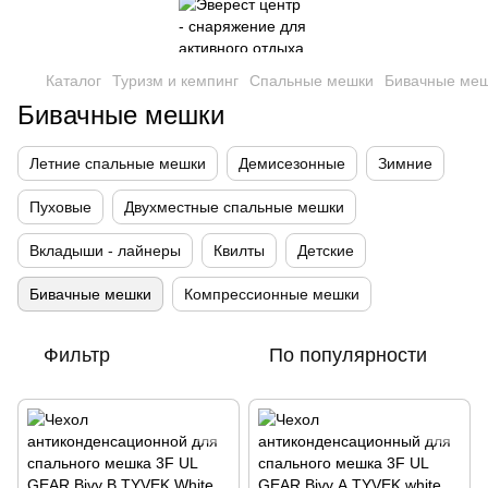
Каталог
Туризм и кемпинг
Спальные мешки
Бивачные ме
Бивачные мешки
Летние спальные мешки
Демисезонные
Зимние
Пуховые
Двухместные спальные мешки
Вкладыши - лайнеры
Квилты
Детские
Бивачные мешки
Компрессионные мешки
Фильтр
По популярности