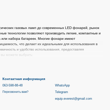
ссических газовых ламп до современных LED фонарей, рынок
ные технологии позволяют производить легкие, компактные и
а или набора батареек. Многие фонари имеют
ницаемость, что делает их идеальными для использования в
омичность и удобство использования, предоставляя
вы можете выбрать:
х
.
евной жизни.
сательных работ и кемпинга.
Контактная информация
видов активного отдыха.
063-598-88-48
WhatsApp
ального назначения, поэтому вы легко найдете
Telegram
Перезвонить вам?
бные фонари, кемпинговые и
газовые лампы
высочайшего
equip.everest@gmail.com
выбрать освещение на различных источниках питания: