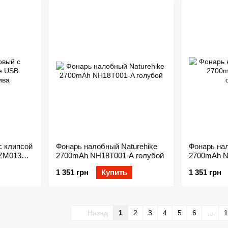
с клипсой
Фонарь налобный Naturehike
Фонарь нал
1ZM013
2700mAh NH18T001-A голубой
2700mAh N
оранжевый
1 351 грн
Купить
1 351 грн
Назад
1
2
3
4
5
6
...
1