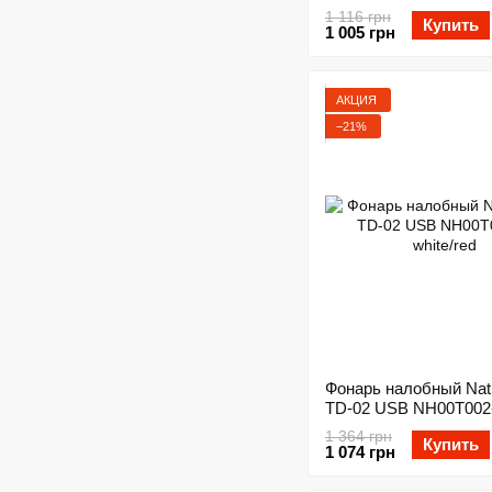
NH16D300-C green
1 116 грн
Купить
1 005 грн
АКЦИЯ
−21%
Фонарь налобный Nat
TD-02 USB NH00T002
white/red
1 364 грн
Купить
1 074 грн