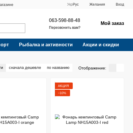
Укр
Рус
Желания
Вход
агазине
063-598-88-48
Мой заказ
Перезвонить вам?
порт
Рыбалка и активности
Акции и скидки
ти
сначала дешевле
по названию
Отображение:
АКЦИЯ
−10%