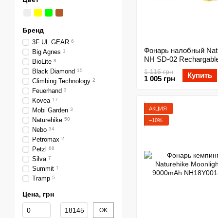
Бренд
3F UL GEAR
6
Фонарь налобный Nat
Big Agnes
1
NH SD-02 Rechargabl
BioLite
8
1200mAh NH17G025-D
Black Diamond
15
1 116 грн
Купить
1 005 грн
Climbing Technology
2
Feuerhand
3
Kovea
17
АКЦИЯ
Mobi Garden
3
Naturehike
50
−10%
Nebo
34
Petromax
2
Petzl
68
Silva
7
Summit
1
Tramp
5
Цена, грн
От Цена, грн
До Цена, грн
OK