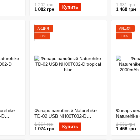
1 202 грн
1 631 грн
Купить
1 082 грн
1 468 грн
АКЦИЯ
АКЦИЯ
−21%
−10%
urehike
Фонарь налобный Naturehike
Фонарь ке
-D
TD-02 USB NH00T002-D
Naturehike 
tropical blue
2000mAh C
1 364 грн
1 631 грн
Купить
1 074 грн
1 468 грн