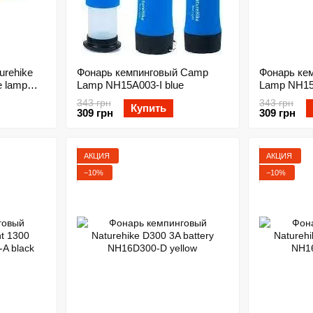
urehike
Фонарь кемпинговый Camp
Фонарь ке
e lamp
Lamp NH15A003-I blue
Lamp NH15
 yellow
343 грн
343 грн
Купить
309 грн
309 грн
АКЦИЯ
АКЦИЯ
−10%
−10%