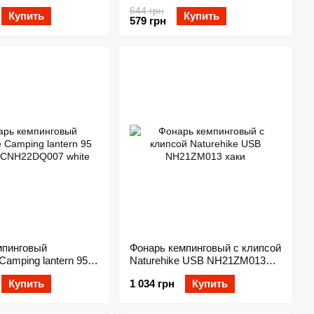
battery NH21ZM002 wood grain
644 грн
Купить
Купить
579 грн
мпинговый
Фонарь кемпинговый с клипсой
Camping lantern 95
Naturehike USB NH21ZM013
NH22DQ007 white
хаки
Купить
1 034 грн
Купить