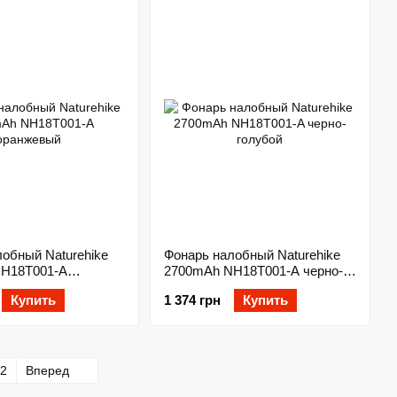
обный Naturehike
Фонарь налобный Naturehike
H18T001-A
2700mAh NH18T001-A черно-
голубой
Купить
1 374 грн
Купить
2
Вперед