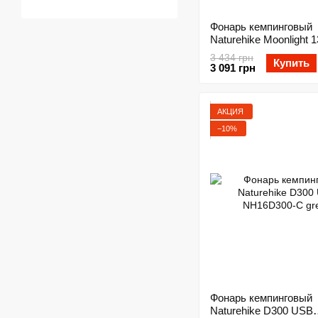
Фонарь кемпинговый
Naturehike Moonlight 
9000mAh NH18Y001-A
3 434 грн
Купить
3 091 грн
АКЦИЯ
−10%
Фонарь кемпинговый
Naturehike D300 USB