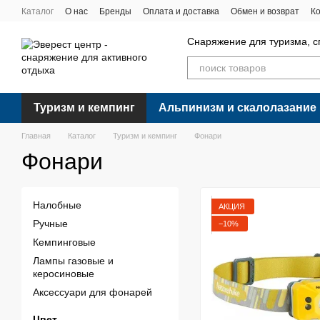
Перейти к основному контенту
Каталог
О нас
Бренды
Оплата и доставка
Обмен и возврат
К
Снаряжение для туризма, с
Туризм и кемпинг
Альпинизм и скалолазание
Главная
Каталог
Туризм и кемпинг
Фонари
Фонари
Налобные
АКЦИЯ
Ручные
−10%
Кемпинговые
Лампы газовые и
керосиновые
Аксессуари для фонарей
Цвет