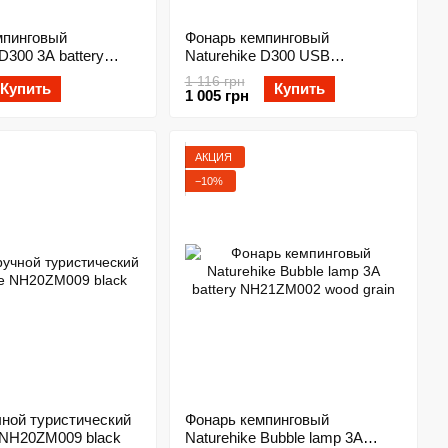
мпинговый
Фонарь кемпинговый
D300 3A battery
Naturehike D300 USB
D green
NH16D300-C yellow
1 116 грн
Купить
Купить
1 005 грн
АКЦИЯ
−10%
чной туристический
Фонарь кемпинговый
 NH20ZM009 black
Naturehike Bubble lamp 3A