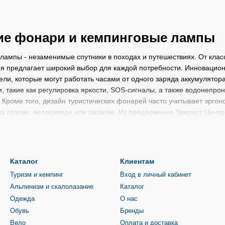
ие фонари и кемпинговые лампы
лампы - незаменимые спутники в походах и путешествиях. От кла
я предлагает широкий выбор для каждой потребности. Инновацион
ли, которые могут работать часами от одного заряда аккумулятор
 такие как регулировка яркости, SOS-сигналы, а также водонепро
 Кроме того, дизайн туристических фонарей часто учитывает эргон
а голове, велосипеде или палатке. Из предложения
Эверест Центр
аток – обеспечивают комфортное освещение в палатках и
кемпинга
 фонари – компактные и легкие, их удобно использовать в повседн
 лампы – мощные фонари, идеально подходящие для поисково-спа
Каталог
Клиентам
деально подходят для альпинизма, кемпинга, велоспорта и других 
Туризм и кемпинг
Вход в личный кабинет
Альпинизм и скалолазание
Каталог
 Эверест Центр есть современное туристическое снаряжение специ
Одежда
О нас
и и другие мобильные светильники: туристические ручные и нало
 от ваших потребностей и планируемого использования вы можете 
Обувь
Бренды
Вело
Оплата и доставка