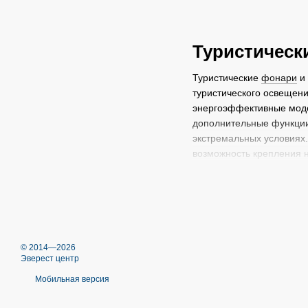
Туристическ
Туристические
фонари
и 
туристического освещени
энергоэффективные моде
дополнительные функции,
экстремальных условиях.
возможность крепления н
светильники для пал
ручные
туристические
большие кемпинговые
налобные
фонари – и
© 2014—2026
В ассортименте магазина
Эверест центр
высококлассные фонарик
Мобильная версия
качества. В зависимости