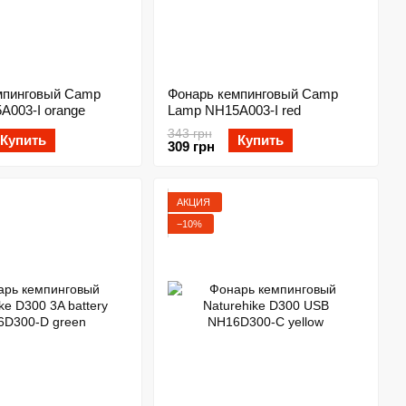
мпинговый Camp
Фонарь кемпинговый Camp
A003-I orange
Lamp NH15A003-I red
343 грн
Купить
Купить
309 грн
АКЦИЯ
−10%