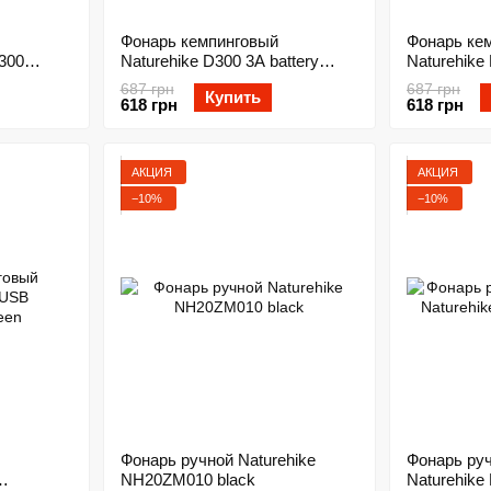
Фонарь кемпинговый
Фонарь ке
1300
Naturehike D300 3A battery
Naturehike 
 black
NH16D300-D yellow
NH16D300-
687 грн
687 грн
Купить
618 грн
618 грн
АКЦИЯ
АКЦИЯ
−10%
−10%
Фонарь ручной Naturehike
Фонарь ру
NH20ZM010 black
Naturehike