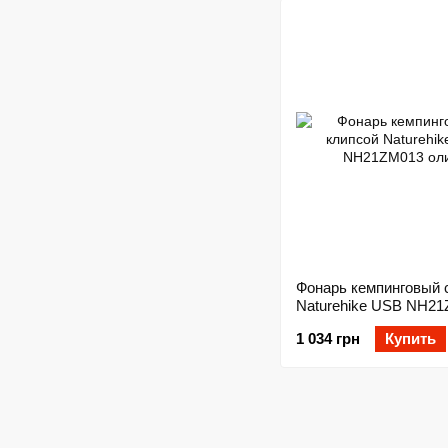
Фонарь кемпинговый 
Naturehike USB NH2
олива
1 034 грн
Купить