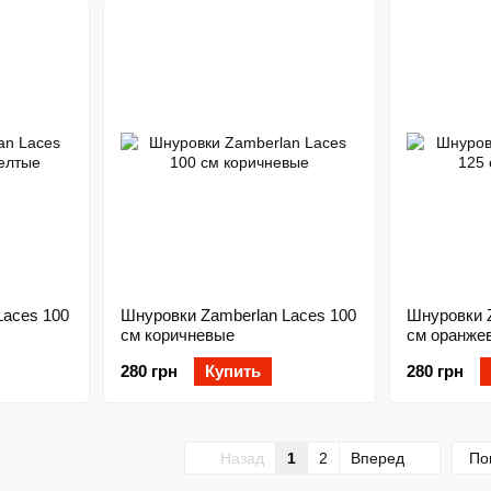
Laces 100
Шнуровки Zamberlan Laces 100
Шнуровки Z
см коричневые
см оранже
280 грн
Купить
280 грн
Назад
1
2
Вперед
По