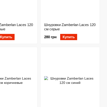
amberlan Laces 120
Шнуровки Zamberlan Laces 120
вые
см серые
Купить
280 грн
Купить