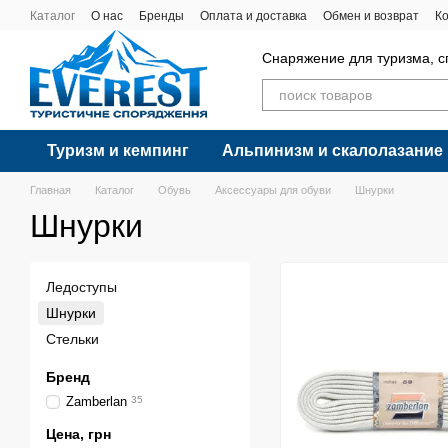
Перейти к основному контенту
Каталог
О нас
Бренды
Оплата и доставка
Обмен и возврат
К
Снаряжение для туризма, с
Туризм и кемпинг
Альпинизм и скалолазание
Главная
Каталог
Обувь
Аксессуары для обуви
Шнурки
Шнурки
Ледоступы
Шнурки
Стельки
Бренд
Zamberlan
35
Цена, грн