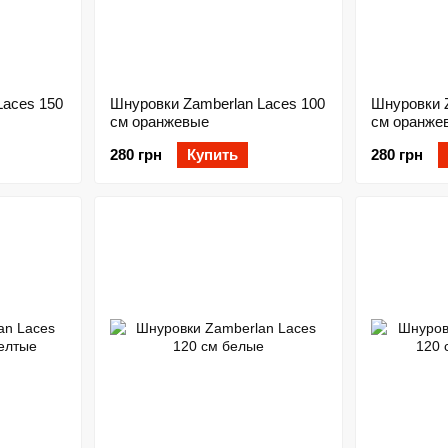
Laces 150
Шнуровки Zamberlan Laces 100
Шнуровки Z
см оранжевые
см оранже
280 грн
Купить
280 грн