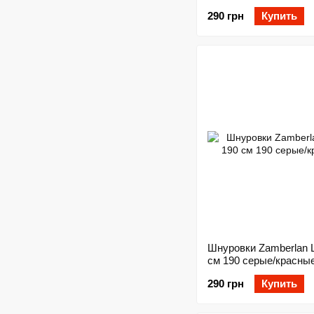
290 грн
Купить
Шнуровки Zamberlan 
см 190 серые/красны
290 грн
Купить