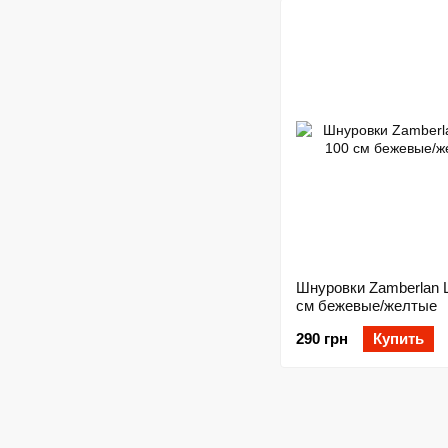
Шнуровки Zamberlan 
см бежевые/желтые
290 грн
Купить