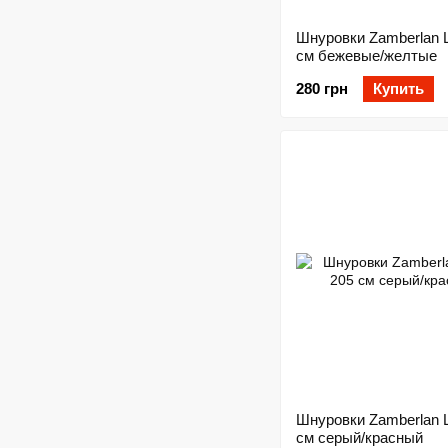
Шнуровки Zamberlan 
см бежевые/желтые
280 грн
Купить
Шнуровки Zamberlan 
см серый/красный