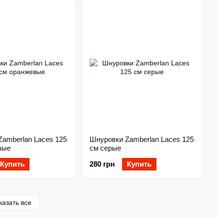
amberlan Laces 125
Шнуровки Zamberlan Laces 125
вые
см серые
Купить
280 грн
Купить
казать все