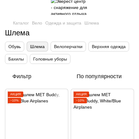
Каталог
Вело
Одежда и защита
Шлема
Шлема
Обувь
Шлема
Велоперчатки
Верхняя одежда
Бахилы
Головные уборы
Фильтр
По популярности
АКЦИЯ
АКЦИЯ
−10%
−10%