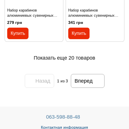
Набор карабинов
Набор карабинов
алюминиевых сувенирных
алюминиевых сувенирных
Tramp 10 шт 6 см без муфты
Tramp 10 шт. 7 см без муфты
279 грн
341 грн
silver UTRA-300
black UTRA-301
Купить
Купить
Показать еще 20 товаров
Назад
Вперед
1
из 3
063-598-88-48
Контактная информация