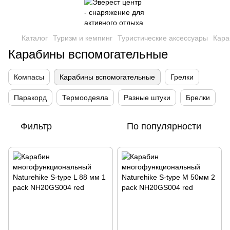
Каталог
Туризм и кемпинг
Туристические аксессуары
Кара
Карабины вспомогательные
Компасы
Карабины вспомогательные
Грелки
Паракорд
Термоодеяла
Разные штуки
Брелки
Фильтр
По популярности