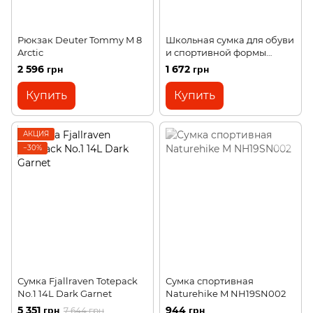
Рюкзак Deuter Tommy M 8
Школьная сумка для обуви
Arctic
и спортивной формы
Deuter Hopper
2 596 грн
1 672 грн
ocean/prisma
Купить
Купить
АКЦИЯ
−30%
Сумка Fjallraven Totepack
Сумка спортивная
No.1 14L Dark Garnet
Naturehike M NH19SN002
5 351 грн
944 грн
7 644 грн