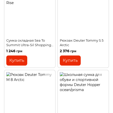
Сумка складная Sea To
Рюкзак Deuter Tommy S 5
Summit Ultra-Sil Shopping
Arctic
Bag 30L High Rise
1 246 грн
2 376 грн
Купить
Купить