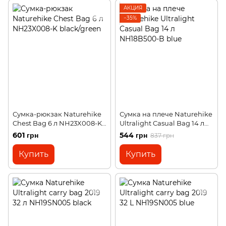
АКЦИЯ
−35%
Сумка-рюкзак Naturehike
Сумка на плече Naturehike
Chest Bag 6 л NH23X008-K
Ultralight Casual Bag 14 л
black/green
NH18B500-B blue
601 грн
544 грн
837 грн
Купить
Купить