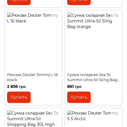
Рюкзак Deuter Tommy L 16
Сумка складная Sea To
black
Summit Ultra-Sil Sling Bag
orange
2 856 грн
861 грн
Купить
Купить