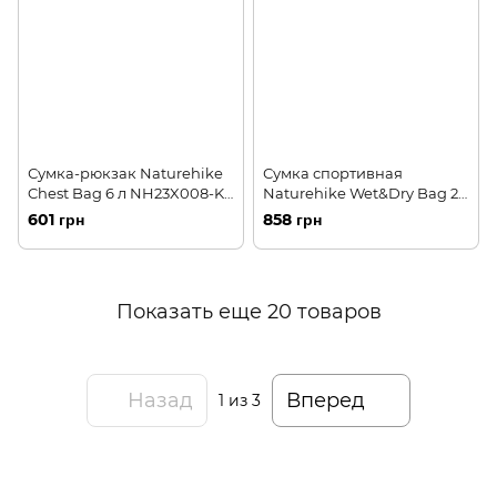
Сумка-рюкзак Naturehike
Сумка спортивная
Chest Bag 6 л NH23X008-K
Naturehike Wet&Dry Bag 20
blue
л NH16F020-L blue
601 грн
858 грн
Показать еще 20 товаров
Назад
Вперед
1
из 3