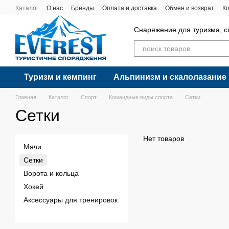
Перейти к основному контенту
Каталог
О нас
Бренды
Оплата и доставка
Обмен и возврат
К
Снаряжение для туризма, с
Туризм и кемпинг
Альпинизм и скалолазание
Главная
Каталог
Спорт
Командные виды спорта
Сетки
Сетки
Нет товаров
Мячи
Сетки
Ворота и кольца
Хокей
Аксессуары для тренировок