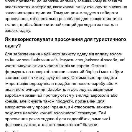
може призвести до небажаних змін у зовнішньому вигляді та
властивостях матеріалу, включаючи зміну кольору та зниження
захисних характеристик. Тому ми рекомендуємо вибирати
просочення, які спеціально розроблені для конкретних типів
тканин, щоб забезпечити найкращий догляд та захист для
вашого одягу.
Як використовувати просочення для туристичного
одягу?
Для забезпечення надійного захисту одягу від впливу вологи
та інших зовнішніх чинників, існують спеціалізовані засоби, які
часто випускаються у формі гелів чи спреїв. Останні
формують на поверхні тканини захисний бар'єр і мають бути
застосовані на чисту, суху основу. Оптимально проводити
імпрегнацію одразу після придбання нового виробу або ж
після його очищення. Засоби для догляду за шкіряними
виробами зазвичай пропонуються у вигляді аерозолів або
кремів, але існують також продукти, призначені для
використання у процесі прання, які створюють захисне
покриття навколо кожної волокнистої структури. Такі
просочення рекомендовані для водостійких, зимових і
флісових курток, а також термоактивної білизни.