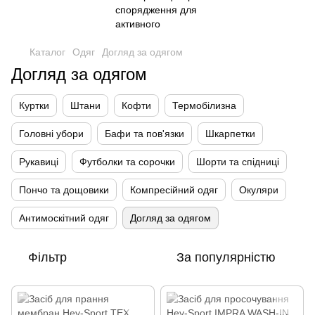
Каталог
Одяг
Догляд за одягом
Догляд за одягом
Куртки
Штани
Кофти
Термобілизна
Головні убори
Бафи та пов'язки
Шкарпетки
Рукавиці
Футболки та сорочки
Шорти та спідниці
Пончо та дощовики
Компресійний одяг
Окуляри
Антимоскітний одяг
Догляд за одягом
Фільтр
За популярністю