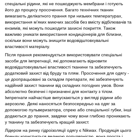
спеціальні рідини, які не пошкоджують мембрани і готують
його до процесу просочення. Багато технічних тканин
вимагають делікатного прання при низьких температурах,
використання м'яких миючих засобів без вмісту відбілювачів та
ензимів, які можуть пошкодити захисні покриття. Також
важливо уникати використання кондиціонерів для білизни,
оскільки вони можуть знищити водовідштовхувальні
властивості матеріалу.
Після прання рекомендується використовувати спеціальні
засоби для імпрегнації, які допомагають відновити
водовідштовхувальні властивості тканини та забезпечують
додатковий захист від бруду та плям. Просочення для одягу -
це доопрацьовані за складом препарати, які забезпечують
надійний захист тканини від складних погодних умов. Вони
абсолютно безпечні і призначені для контакту з тілом.
Імпрегнати найчастіше випускаються у вигляді рідини або
аерозолю. Деякі наносяться безпосередньо на одяг за
допомогою пульверизатора, спрею або спеціальної губки, інші
додаються до прання, завдяки чому вони глибоко проникають
у тканину та забезпечують кращий захист.
Лідером на ринку гідроізоляції одягу є Nikwax. Продукція цього
бренду користується великою популярністю, вона проста і