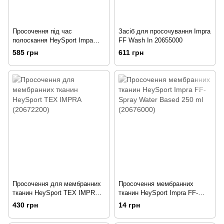
Просочення під час
Засіб для просочування Impra
полоскання HeySport Impa
FF Wash In 20655000
Wash-In 250ml (20652500)
585 грн
611 грн
Просочення для мембранних
Просочення мембранних
тканин HeySport TEX IMPRA
тканин HeySport Impra FF-
(20672200)
Spray Water Based 250 ml
430 грн
14 грн
(20676000)