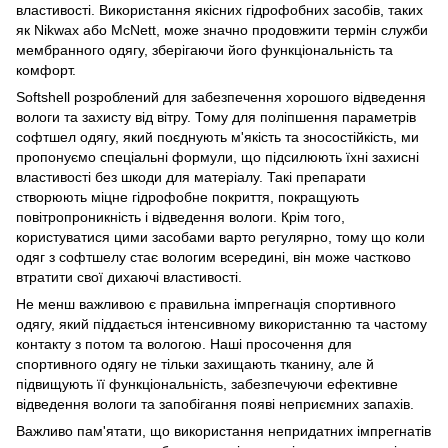
властивості. Використання якісних гідрофобних засобів, таких
як Nikwax або McNett, може значно продовжити термін служби
мембранного одягу, зберігаючи його функціональність та
комфорт.
Softshell розроблений для забезпечення хорошого відведення
вологи та захисту від вітру. Тому для поліпшення параметрів
софтшел одягу, який поєднують м'якість та зносостійкість, ми
пропонуємо спеціальні формули, що підсилюють їхні захисні
властивості без шкоди для матеріалу. Такі препарати
створюють міцне гідрофобне покриття, покращують
повітропроникність і відведення вологи. Крім того,
користуватися цими засобами варто регулярно, тому що коли
одяг з софтшелу стає вологим всередині, він може частково
втратити свої дихаючі властивості.
Не менш важливою є правильна імпрегнація спортивного
одягу, який піддається інтенсивному використанню та частому
контакту з потом та вологою. Наші просочення для
спортивного одягу не тільки захищають тканину, але й
підвищують її функціональність, забезпечуючи ефективне
відведення вологи та запобігання появі неприємних запахів.
Важливо пам'ятати, що використання непридатних імпрегнатів