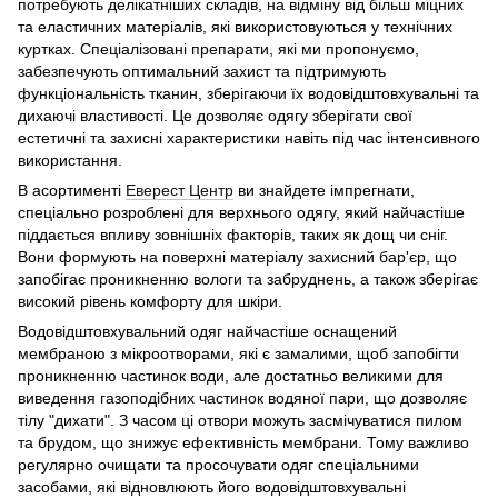
потребують делікатніших складів, на відміну від більш міцних
та еластичних матеріалів, які використовуються у технічних
куртках. Спеціалізовані препарати, які ми пропонуємо,
забезпечують оптимальний захист та підтримують
функціональність тканин, зберігаючи їх водовідштовхувальні та
дихаючі властивості. Це дозволяє одягу зберігати свої
естетичні та захисні характеристики навіть під час інтенсивного
використання.
В асортименті
Еверест Центр
ви знайдете імпрегнати,
спеціально розроблені для верхнього одягу, який найчастіше
піддається впливу зовнішніх факторів, таких як дощ чи сніг.
Вони формують на поверхні матеріалу захисний бар'єр, що
запобігає проникненню вологи та забруднень, а також зберігає
високий рівень комфорту для шкіри.
Водовідштовхувальний одяг найчастіше оснащений
мембраною з мікроотворами, які є замалими, щоб запобігти
проникненню частинок води, але достатньо великими для
виведення газоподібних частинок водяної пари, що дозволяє
тілу "дихати". З часом ці отвори можуть засмічуватися пилом
та брудом, що знижує ефективність мембрани. Тому важливо
регулярно очищати та просочувати одяг спеціальними
засобами, які відновлюють його водовідштовхувальні