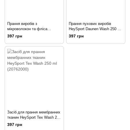
Прання виробів з
Прання пухових виробів
мікроволокон та фліса
HeySport Daunen Wash 250 ml
HeySport Micro Wash 250ml
(20752000)
397 грн
397 грн
(20742000)
Засіб для прання мембранних
тканин HeySport Tex Wash 250
ml (20762000)
397 грн