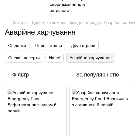
Каталог
Туризм та кемпінг
Їжа для походів
Аварійне харчу
Аварійне харчування
Сніданки
Перші страви
Другі страви
Снеки і десерти
Напої
Аварійне харчування
Фільтр
За популярністю