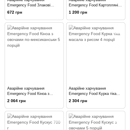
Emergency Food Злакові
Emergency Food Картопляні
брикети без глютену NRG-5®
кубики сушені 350 г
672 грн
1 200 грн
ZERO 500 г
Аварійне харчування
Аварійне харчування
Emergency Food Кіноа з
Emergency Food Курка тіка
овочами по-мексиканськи 5
масала з рисом 4 порції
2 064 грн
2 304 грн
порцій