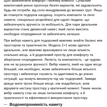
щоб забезпечити комфорт і безпеку кожного. Сучасний
кемпінговий ринок пропонує безліч варіантів, які задовольнять
будь-які потреби, від соло-мандрівників до великих груп. Якщо
ви плануєте подорож наодинці, існують компактні та легкі
намети, спеціально розроблені для однієї людини, що
забезпечують зручність та мобільність. Для пари ідеальним
варіантом стане двомісний намет, який легко вмістить
необхідне спорядження та забезпечить затишок.
При виборі намету для подорожей важливо знайти баланс між
простором та практичністю. Модель 2+1 може здатися
ідеальною, але важливо враховувати не лише кількість
спальних місць, а й додатковий простір для комфорту та
зберігання спорядження. Легкість та компактність - це чудово,
але не за рахунок зручності. Вибір намету, який на одне місце
більший, ніж необхідно, може забезпечити більше вільного
простору і забезпечує гнучкість та адаптивність до різних
ситуацій, що можуть виникнути під час подорожей. Завжди
краще мати трохи більше місця, ніж знадобиться, аніж
відчувати нестачу простору у критичний момент. Таким чином,
вибір намету стає не лише питанням комфорту, а й
практичності та ефективності використання простору.
Водонепроникність намету