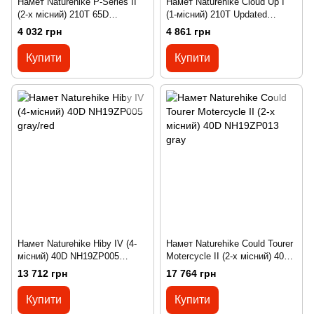
Намет Naturehike P-Series II
Намет Naturehike Сloud Up I
(2-х місний) 210T 65D
(1-місний) 210Т Updated
polyester Graphic NH18Z022-P
NH18T010-T green
4 032 грн
4 861 грн
forest green
Купити
Купити
Намет Naturehike Hiby IV (4-
Намет Naturehike Could Tourer
місний) 40D NH19ZP005
Motercycle II (2-х місний) 40D
gray/red
NH19ZP013 gray
13 712 грн
17 764 грн
Купити
Купити