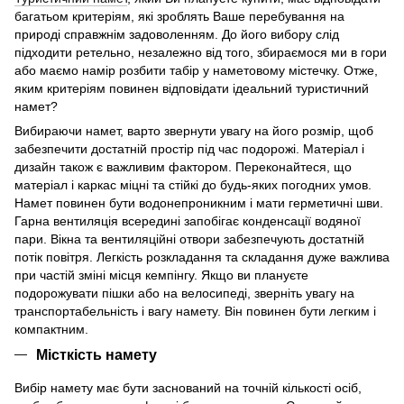
багатьом критеріям, які зроблять Ваше перебування на
природі справжнім задоволенням. До його вибору слід
підходити ретельно, незалежно від того, збираємося ми в гори
або маємо намір розбити табір у наметовому містечку. Отже,
яким критеріям повинен відповідати ідеальний туристичний
намет?
Вибираючи намет, варто звернути увагу на його розмір, щоб
забезпечити достатній простір під час подорожі. Матеріал і
дизайн також є важливим фактором. Переконайтеся, що
матеріал і каркас міцні та стійкі до будь-яких погодних умов.
Намет повинен бути водонепроникним і мати герметичні шви.
Гарна вентиляція всередині запобігає конденсації водяної
пари. Вікна та вентиляційні отвори забезпечують достатній
потік повітря. Легкість розкладання та складання дуже важлива
при частій зміні місця кемпінгу. Якщо ви плануєте
подорожувати пішки або на велосипеді, зверніть увагу на
транспортабельність і вагу намету. Він повинен бути легким і
компактним.
Місткість намету
Вибір намету має бути заснований на точній кількості осіб,