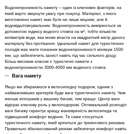
Водонепроникність намету – один із ключових факторів, на
який варто звернути увагу при покупці. Матеріал, з якого
виготовлено намет, має бути не лише міцним, але й
водовідштовхувальним. Водонепроникність вимірюється за
допомогою індексу водного стовпа на м², тобто кількістю
міліметрів води, яка може впасти на квадратний метр даного
матеріалу без протікання. Ідеальний намет для туристичних
походів має мати показник водонепроникності мінімум 1500
мм, що забезпечить захист навіть під час сильного дощу.
Більш високим класом є туристичні намети з
водонепроникністю 3000-4000 мм водяного стовпа.
Вага намету
Якщо ми збираємося в велосипедну подорож, одним з
найважливіших критеріїв буде вага туристичного намету. Чим
менше кілограмів у вашому багажі, тим краще. Центр ваги
відіграє ключову роль у велоподорожі. Оптимальний розподіл
ваги багажу гарантує кращу маневреність велосипеда та
підвищений комфорт водіння. Те саме стосується
туристичного намету, який кріпиться до трекінгового рюкзака.
Правильно збалансований рюкзак забезпечує комфорт навіть