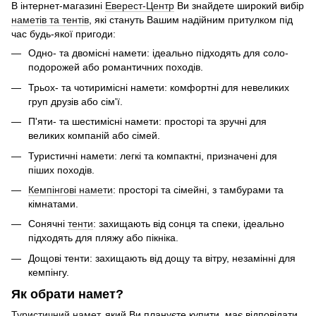
В інтернет-магазині
Еверест-Центр
Ви знайдете широкий вибір
наметів та тентів
, які стануть Вашим надійним притулком під
час будь-якої пригоди:
Одно- та двомісні намети: ідеально підходять для соло-
подорожей або романтичних походів.
Трьох- та чотиримісні намети: комфортні для невеликих
груп друзів або сім'ї.
П'яти- та шестимісні намети: просторі та зручні для
великих компаній або сімей.
Туристичні намети: легкі та компактні, призначені для
піших походів.
Кемпінгові намети
: просторі та сімейні, з тамбурами та
кімнатами.
Сонячні
тенти
: захищають від сонця та спеки, ідеально
підходять для пляжу або пікніка.
Дощові тенти: захищають від дощу та вітру, незамінні для
кемпінгу.
Як обрати намет?
Туристичний намет
, який Ви плануєте купити, має відповідати