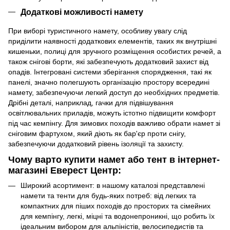
Додаткові можливості намету
При виборі туристичного намету, особливу увагу слід
приділити наявності додаткових елементів, таких як внутрішні
кишеньки, полиці для зручного розміщення особистих речей, а
також снігові борти, які забезпечують додатковий захист від
опадів. Інтегровані системи зберігання спорядження, такі як
панелі, значно полегшують організацію простору всередині
намету, забезпечуючи легкий доступ до необхідних предметів.
Дрібні деталі, наприклад, гачки для підвішування
освітлювальних приладів, можуть істотно підвищити комфорт
під час кемпінгу. Для зимових походів важливо обрати намет зі
сніговим фартухом, який діють як бар'єр проти снігу,
забезпечуючи додатковий рівень ізоляції та захисту.
Чому варто купити намет або тент в інтернет-
магазині Еверест Центр:
Широкий асортимент: в нашому каталозі представлені
намети та тенти для будь-яких потреб: від легких та
компактних для піших походів до просторих та сімейних
для кемпінгу, легкі, міцні та водонепроникні, що робить їх
ідеальним вибором для альпіністів, велосипедистів та