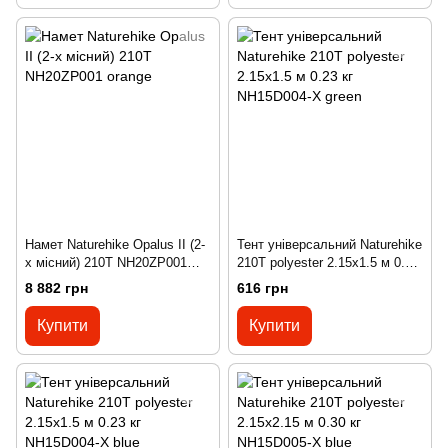
Намет Naturehike Opalus II (2-
Тент універсальний Naturehike
х місний) 210T NH20ZP001
210T polyester 2.15х1.5 м 0.23
orange
кг NH15D004-X green
8 882 грн
616 грн
Купити
Купити