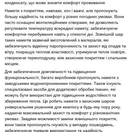
конденсату, що може знизити комфорт проживання.
Намети з покриттям, навпаки, хоч і важчі, але пропонують
більшу надійність та комфорт у різних погодних умовах. Вони
часто оснащені вентиляційними отворами, які дозволяють
регулювати температуру всередині намету, забезпечуючи
комфортне перебування навіть у спекотні дні. Зовнішній шар
таких наметів зазвичай виготовлений з матеріалів, які
забезпечують відмінну паропроникність та захист від опадів та
вітру, покращує теплові властивості, утримуючи тепле повітря,
створюючи термоподушку, між захисним покриттям і спальним
місцем.
Для забезпечення довговічності та підвищення
функціональності, багато виробників пропонують намети з
заводськими водонепроникними покриттями. Також існують
спеціалізовані засоби для додаткової обробки тканин, які
можуть бути використані для підвищення водостійкості та
збереження тепла. Це робить намети з захисним шаром
універсальним рішенням для кемпінгу в будь-яку пору року,
надаючи максимальний захист та комфорт у різноманітних
умовах. Завдяки можливості заміни зовнішнього покриття,
вони також пропонують гнучкість у випадку пошкоджень,
забезпечуючи тривале використання та надійність.