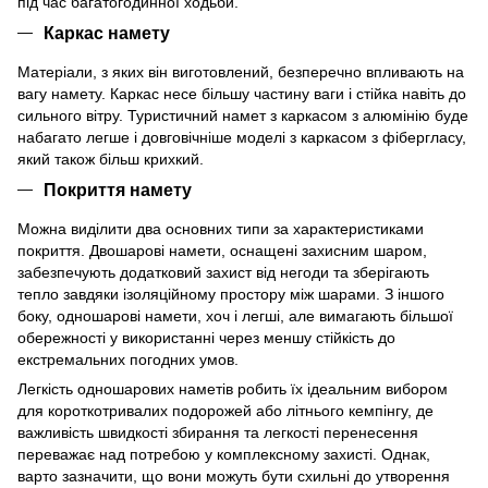
під час багатогодинної ходьби.
Каркас намету
Матеріали, з яких він виготовлений, безперечно впливають на
вагу намету. Каркас несе більшу частину ваги і стійка навіть до
сильного вітру. Туристичний намет з каркасом з алюмінію буде
набагато легше і довговічніше моделі з каркасом з фібергласу,
який також більш крихкий.
Покриття намету
Можна виділити два основних типи за характеристиками
покриття. Двошарові намети, оснащені захисним шаром,
забезпечують додатковий захист від негоди та зберігають
тепло завдяки ізоляційному простору між шарами. З іншого
боку, одношарові намети, хоч і легші, але вимагають більшої
обережності у використанні через меншу стійкість до
екстремальних погодних умов.
Легкість одношарових наметів робить їх ідеальним вибором
для короткотривалих подорожей або літнього кемпінгу, де
важливість швидкості збирання та легкості перенесення
переважає над потребою у комплексному захисті. Однак,
варто зазначити, що вони можуть бути схильні до утворення