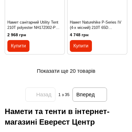
Намет санітарний Utility Tent
Намет Naturehike P-Series IV
210T polyester NH17Z002-P
(4-х місний) 210T 65D
brown
polyester Graphic NH18Z044-P
2 968 грн
4 748 грн
green
Купити
Купити
Показати ще 20 товарів
Назад
Вперед
1
з 35
Намети та тенти в інтернет-
магазині Еверест Центр