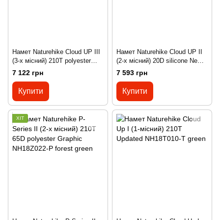
Намет Naturehike Cloud UP III
Намет Naturehike Cloud UP II
(3-х місний) 210T polyester
(2-х місний) 20D silicone New
New version + footprint
version + footprint NH17T001-T
7 122 грн
7 593 грн
NH18T030-T green
grey
Купити
Купити
ХІТ