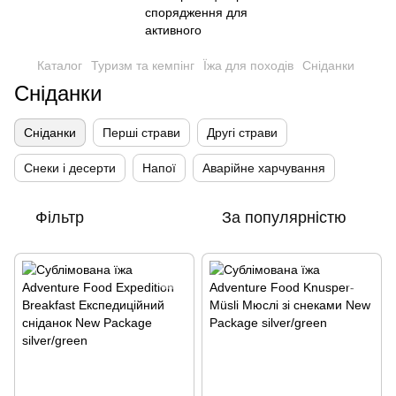
Каталог
Туризм та кемпінг
Їжа для походів
Сніданки
Сніданки
Сніданки
Перші страви
Другі страви
Снеки і десерти
Напої
Аварійне харчування
Фільтр
За популярністю