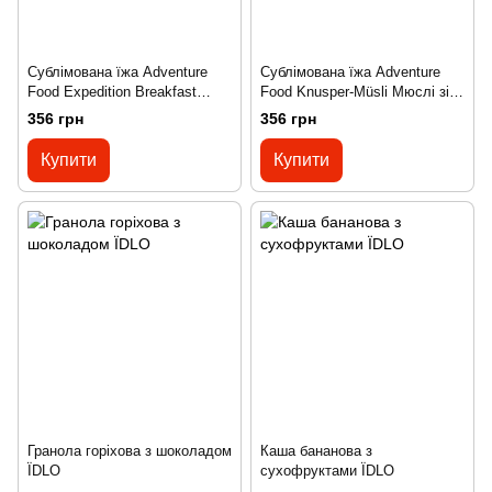
Сублімована їжа Adventure
Сублімована їжа Adventure
Food Expedition Breakfast
Food Knusper-Müsli Мюслі зі
Експедиційний сніданок New
снеками New Package
356 грн
356 грн
Package silver/green
silver/green
Купити
Купити
Гранола горіхова з шоколадом
Каша бананова з
ЇDLO
сухофруктами ЇDLO