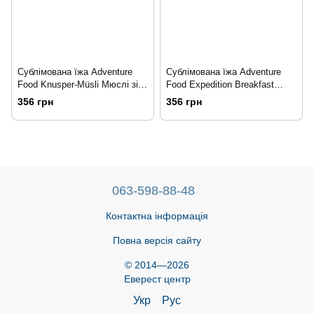
Сублімована їжа Adventure
Сублімована їжа Adventure
Food Knusper-Müsli Мюслі зі
Food Expedition Breakfast
снеками silver/green
Експедиційний сніданок
356 грн
356 грн
063-598-88-48
Контактна інформація
Повна версія сайту
© 2014—2026
Еверест центр
Укр
Рус