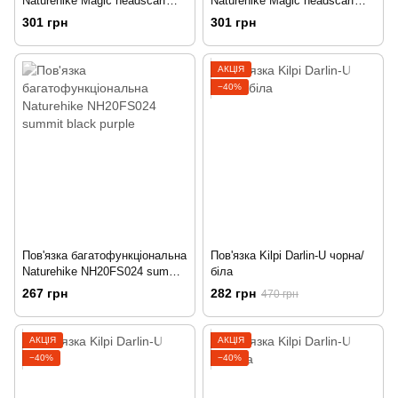
Naturehike Magic headscarf
Naturehike Magic headscarf
NH17T020-J wash painting
NH17T020-J coconut tree
301 грн
301 грн
АКЦІЯ
−40%
Пов'язка багатофункціональна
Пов'язка Kilpi Darlin-U чорна/
Naturehike NH20FS024 summit
біла
black purple
267 грн
282 грн
470 грн
АКЦІЯ
АКЦІЯ
−40%
−40%