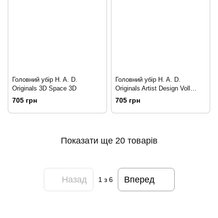
Головний убір H. A. D.
Головний убір H. A. D.
Originals 3D Space 3D
Originals Artist Design Voll
Bock
705 грн
705 грн
Показати ще 20 товарів
Назад
Вперед
1
з 6