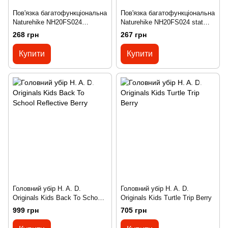
Пов'язка багатофункціональна
Пов'язка багатофункціональна
Naturehike NH20FS024
Naturehike NH20FS024 stat
snowpeak blue
river purple
268 грн
267 грн
Купити
Купити
Головний убір H. A. D.
Головний убір H. A. D.
Originals Kids Back To School
Originals Kids Turtle Trip Berry
Reflective Berry
999 грн
705 грн