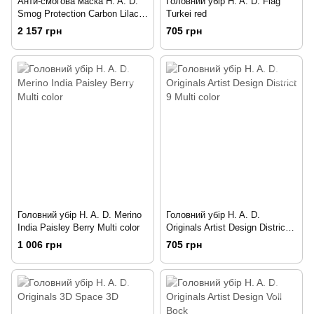
Анти-смогова маска H. A. D.
Головний убір H. A. D. Flag
Smog Protection Carbon Lilac
Turkei red
Multi color
2 157 грн
705 грн
Головний убір H. A. D. Merino
Головний убір H. A. D.
India Paisley Berry Multi color
Originals Artist Design District 9
Multi color
1 006 грн
705 грн