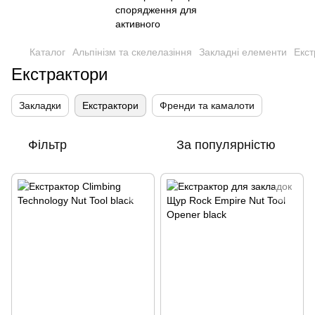
Каталог
Альпінізм та скелелазіння
Закладні елементи
Екст
Екстрактори
Закладки
Екстрактори
Френди та камалоти
Фільтр
За популярністю