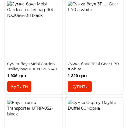
Сумка-баул Mobi Garden
Сумка-баул 3F Ul Gear L 70
Trolley bag 110L NX20664011
л white
black
1 936 грн
1 320 грн
Купити
Купити