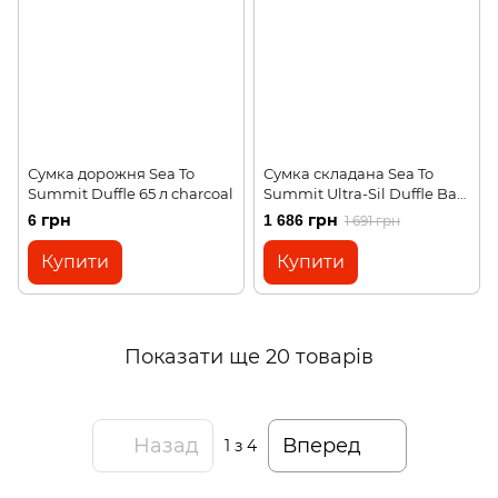
Сумка дорожня Sea To
Сумка складана Sea To
Summit Duffle 65 л charcoal
Summit Ultra-Sil Duffle Bag
red
6 грн
1 686 грн
1 691 грн
Купити
Купити
Показати ще 20 товарів
Назад
Вперед
1
з 4