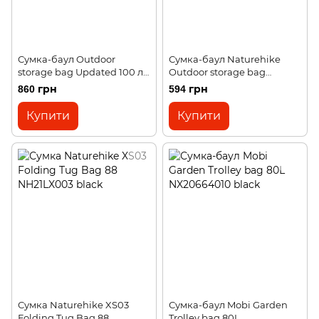
Сумка-баул Outdoor
Сумка-баул Naturehike
storage bag Updated 100 л
Outdoor storage bag
NH17S021-L light grey
Updated 45 л NH17S021-M
860 грн
594 грн
grey
Купити
Купити
Сумка Naturehike XS03
Сумка-баул Mobi Garden
Folding Tug Bag 88
Trolley bag 80L