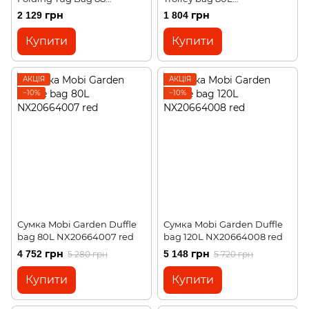
NH21LX003 black
NX20664010 black
2 129 грн
1 804 грн
Купити
Купити
АКЦІЯ
АКЦІЯ
−10%
−10%
Сумка Mobi Garden Duffle
Сумка Mobi Garden Duffle
bag 80L NX20664007 red
bag 120L NX20664008 red
4 752 грн
5 148 грн
5 280 грн
5 720 грн
Купити
Купити