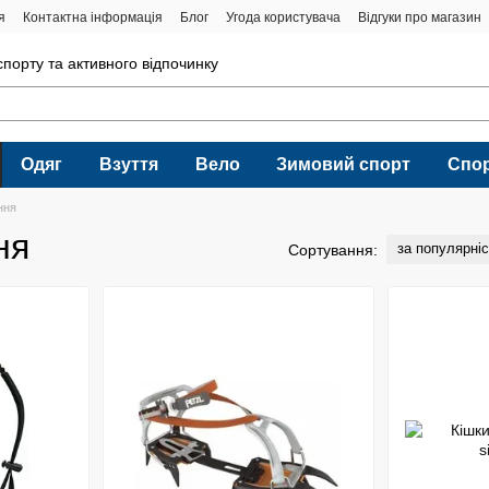
я
Контактна інформація
Блог
Угода користувача
Відгуки про магазин
порту та активного відпочинку
Одяг
Взуття
Вело
Зимовий спорт
Спо
ння
ня
за популярні
Сортування: