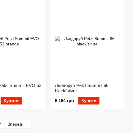
Petzl Summit EVO 52
Льодоруб Petzl Summit 66
black/silver
Купити
8 184 грн
Купити
7
Вперед