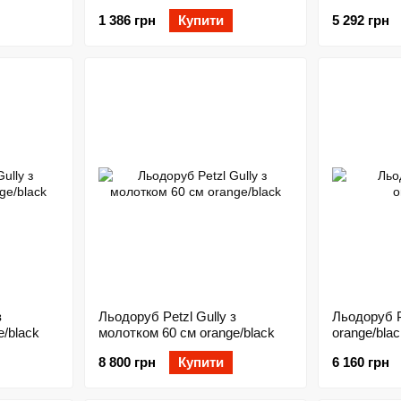
1 386 грн
Купити
5 292 грн
з
Льодоруб Petzl Gully з
Льодоруб P
e/black
молотком 60 см orange/black
orange/blac
8 800 грн
Купити
6 160 грн