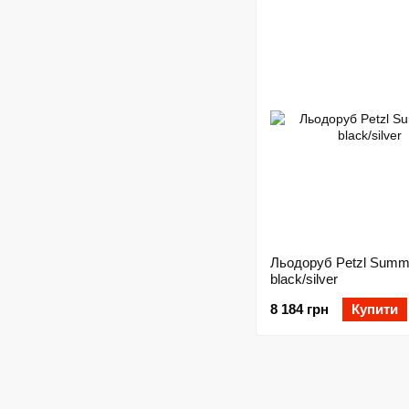
Льодоруб Petzl Summi
black/silver
8 184 грн
Купити