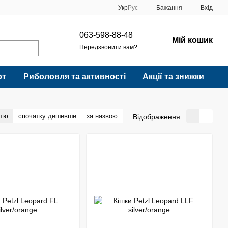
Укр
Рус
Бажання
Вхід
063-598-88-48
Мій кошик
Передзвонити вам?
рт
Риболовля та активності
Акції та знижки
стю
спочатку дешевше
за назвою
Відображення: