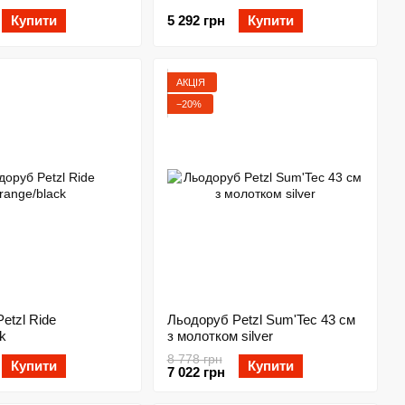
Купити
5 292 грн
Купити
АКЦІЯ
−20%
etzl Ride
Льодоруб Petzl Sum'Tec 43 см
k
з молотком silver
8 778 грн
Купити
Купити
7 022 грн