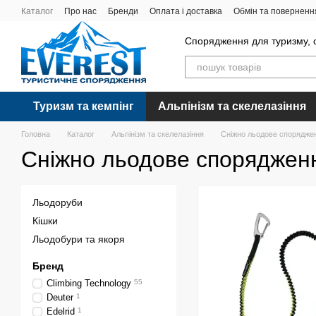
Перейти до основного контенту
Каталог
Про нас
Бренди
Оплата і доставка
Обмін та поверненн
Спорядження для туризму, с
Туризм та кемпінг
Альпінізм та скелелазіння
Головна
Каталог
Альпінізм та скелелазіння
Сніжно льодове спорядже
Сніжно льодове споряджен
Льодоруби
Кішки
Льодобури та якоря
Бренд
Climbing Technology
55
Deuter
1
Edelrid
1