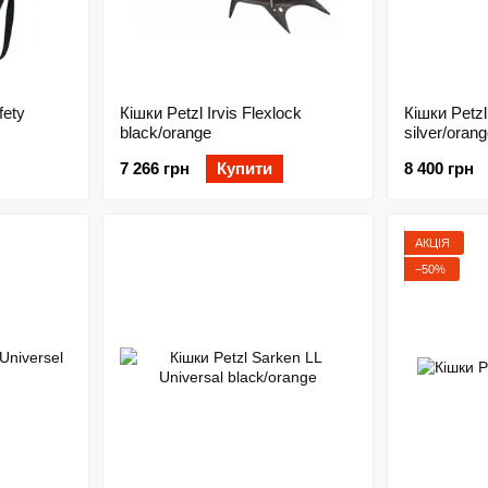
fety
Кішки Petzl Irvis Flexlock
Кішки Petzl
black/orange
silver/oran
7 266 грн
Купити
8 400 грн
АКЦІЯ
−50%