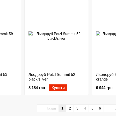
t 59
Льодоруб Petzl Summit 52
Льодоруб 
black/silver
orange
8 184 грн
Купити
9 944 грн
Назад
1
2
3
4
5
6
...