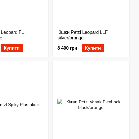
 Leopard FL
Кішки Petzl Leopard LLF
ge
silver/orange
Купити
8 400 грн
Купити