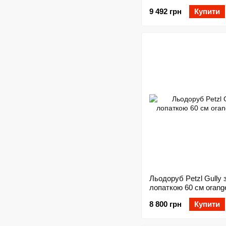
9 492 грн
Купити
Льодоруб Petzl Gully 
лопаткою 60 см orang
8 800 грн
Купити