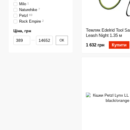
Milo
1
Naturehike
7
Petzl
69
Rock Empire
2
Темляк Edelrid Tool Sa
Ціна, грн
Leash Night 1.35 м
Від Ціна, грн
До Ціна, грн
ОК
1 632 грн
Купити