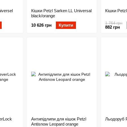
iversel
Кішки Petzl Sarken LL Universal
Кішки Petzl
black/orange
1 764 грн
10 626 грн
Купити
882 грн
erLock
Антипідлипи для кішок Petzl
Льодоруб Pe
Antisnow Leopard orange