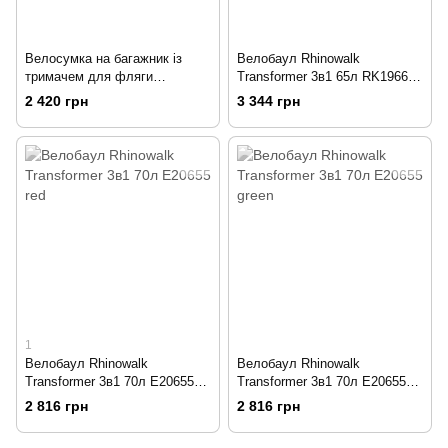
Велосумка на багажник із
Велобаул Rhinowalk
тримачем для фляги
Transformer 3в1 65л RK19665
Rhinowalk Multifunctional 17л
black
2 420 грн
3 344 грн
RK19666 black
1
Велобаул Rhinowalk
Велобаул Rhinowalk
Transformer 3в1 70л E20655
Transformer 3в1 70л E20655
red
green
2 816 грн
2 816 грн