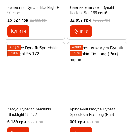
Кріплення Dynafit Blacklight+
Лижний комплект Dynafit
90 сіре
Radical Set 166 синій
15 327 грн
32 897 грн
21 895 грн
46 995 грн
Купити
Купити
АКЦІЯ
АКЦІЯ
−30%
−30%
Камус Dynafit Speedskin
Кріплення камуса Dynafit
Blacklight 95 172
Speedskin Fix Long (Pair)
чорне
6 139 грн
301 грн
8 770 грн
430 грн