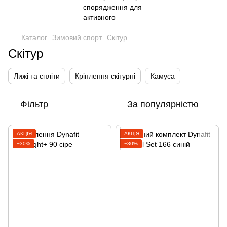
Каталог
Зимовий спорт
Скітур
Скітур
Лижі та спліти
Кріплення скітурні
Камуса
Фільтр
За популярністю
АКЦІЯ
АКЦІЯ
−30%
−30%