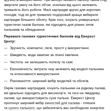
звертати увагу на його об'єм, оскільки від цього залежить
тривалість його роботи. Малі картриджі зручні для коротких
походів, тоді як для тривалих подорожей краще вибирати
картриджі більшого обсягу. Крім того, існують універсальні
туристичні газові балони, які підходять для різних типів
пальників та обладнання.
Переваги газових туристичних балонів від
Еверест
Центр
:
Зручність: компактні, легкі, прості у використанні.
Швидкість: вода закипає за лічені хвилини.
Чистота: не залишають попелу та сажі.
Економічність: витрата газу залежить від моделі пальника
та інтенсивності використання.
Різноманіття: широкий вибір моделей та обсягів.
Окрім газових картриджів, існують пальники на рідкому паливі,
які ідеально підходять для високогір'я, та
печі
на твердому
паливі, що використовують сухе пальне. Еверест Центр
пропонує широкий вибір
ємностей для палива
- пляшок
та
сухого пального
, що забезпечить вас необхідною енергією