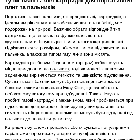
Туристичні газові картриджі для портативних
плит та пальників
Портативні газові
пальники
, які працюють від
картриджів
, є
ідеальним рішенням для забезпечення теплої їжі під час
подорожей на природі. Важливо обрати відповідний тип
картриджа, що впливає на функціональність та
зручність
плити
. Існують різні типи газових картриджів, які
відрізняються за розміром, об'ємом, типом підключення до
пальника, а також за типом газу, який вони містять.
Картриджі з різьбовим з'єднанням (epi-gaz) забезпечують
міцне приєднання до
пальника
, тоді як моделі з цанговим
з'єднанням вирізняються легкістю та швидкістю підключення.
Сучасні газові балони можуть бути оснащені системами
безпеки, такими як клапани Easy-Click, що запобігають
небажаному витоку газу при від'єднанні. Також, існують
пробиті газові картриджі з механізмом, який пробивається при
підключенні до пристрою. Вони зручні у використанні, але
вимагають обережності, оскільки не можуть бути від'єднані від
пальника до повної витрати газу.
Катриджі з бутаном, пропаном, або їх суміші є популярними
варіантами через високу енергетичну ефективність та
зручність використання. При виборі газового балону також слід