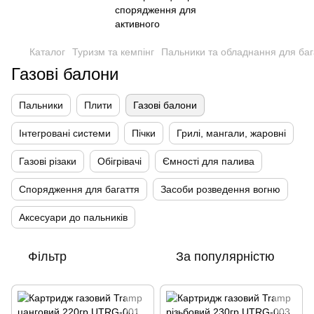
Каталог
Туризм та кемпінг
Пальники та обладнання для баг
Газові балони
Пальники
Плити
Газові балони
Інтегровані системи
Пічки
Грилі, мангали, жаровні
Газові різаки
Обігрівачі
Ємності для палива
Спорядження для багаття
Засоби розведення вогню
Аксесуари до пальників
Фільтр
За популярністю