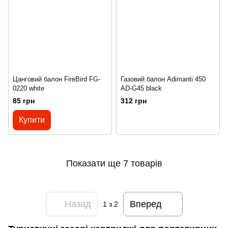
Цанговий балон FireBird FG-
Газовий балон Adimanti 450
0220 white
AD-G45 black
85 грн
312 грн
Купити
Показати ще 7 товарів
Назад
Вперед
1
з 2