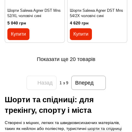
Шорти Salewa Agner DST Mns
Шорти Salewa Agner DST Mns
52/XL чоловічі сині
54/2X чоловічі сині
5 040 грн
4 620 грн
Купити
Купити
Показати ще 20 товарів
Назад
Вперед
1
з 9
Шорти та спідниці: для
трекінгу, спорту і міста
Створені з міцних, легких та швидковисихаючих матеріалів,
таких як нейлон або поліестер, туристичні
шорти та спідниці