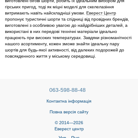
виготовлені бігові шорти, робить їх ідеальним вибором для
гірських пригод, тоді як міцні моделі для скелелазіння
витримають навіть найскладніші умови.
Еверест Центр
пропонує туристичні шорти та спідниці від провідних брендів,
виготовлені з особливою увагою до найдрібніших деталей, а
використані в них передові технічні матеріали ідеально
працюють при високих температурах. Завдяки різноманітності
нашого асортименту, кожен зможе знайти ідеальну пару
шортів для будь-якої активності, від далеких подорожей до
повсякденного життя у міському середовищі.
063-598-88-48
Контактна інформація
Повна версія сайту
© 2014—2026
Еверест центр