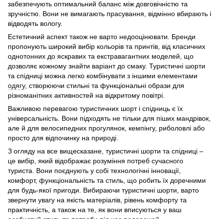
забезпечують оптимальний баланс між довговічністю та
зручністю. Вони не вимагають прасування, відмінно вбирають і
відводять вологу.
Естетичний аспект також не варто недооцінювати. Бренди
пропонують широкий вибір кольорів та принтів, від класичних
однотонних до яскравих та екстравагантних моделей, що
дозволяє кожному знайти варіант до смаку. Туристичні шорти
та спідниці можна легко комбінувати з іншими елементами
одягу
, створюючи стильні та функціональні образи для
різноманітних активностей на відкритому повітрі.
Важливою перевагою туристичних шорт і спідниць є їх
універсальність. Вони підходять не тільки для піших мандрівок,
але й для велосипедних прогулянок, кемпінгу, риболовлі або
просто для відпочинку на природі.
З огляду на все вищесказане, туристичні шорти та спідниці –
це вибір, який відображає розуміння потреб сучасного
туриста. Вони поєднують у собі технологічні інновації,
комфорт, функціональність та стиль, що робить їх доречними
для будь-якої пригоди. Вибираючи туристичні шорти, варто
звернути увагу на якість матеріалів, рівень комфорту та
практичність, а також на те, як вони вписуються у ваш