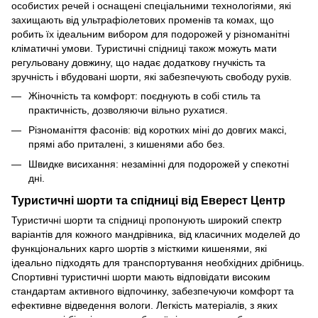
особистих речей і оснащені спеціальними технологіями, які
захищають від ультрафіолетових променів та комах, що
робить їх ідеальним вибором для подорожей у різноманітні
кліматичні умови. Туристичні спідниці також можуть мати
регульовану довжину, що надає додаткову гнучкість та
зручність і вбудовані шорти, які забезпечують свободу рухів.
Жіночність та комфорт: поєднують в собі стиль та
практичність, дозволяючи вільно рухатися.
Різноманіття фасонів: від коротких міні до довгих максі,
прямі або приталені, з кишенями або без.
Швидке висихання: незамінні для подорожей у спекотні
дні.
Туристичні шорти та спідниці від Еверест Центр
Туристичні шорти та спідниці пропонують широкий спектр
варіантів для кожного мандрівника, від класичних моделей до
функціональних карго шортів з місткими кишенями, які
ідеально підходять для транспортування необхідних дрібниць.
Спортивні туристичні шорти мають відповідати високим
стандартам активного відпочинку, забезпечуючи комфорт та
ефективне відведення вологи. Легкість матеріалів, з яких