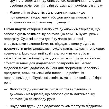
зручного зберігання дрібних речей, еластичний пояс для
свободи рухів, вентиляційні вставки для комфорту в спеку.
Різноманіття фасонів: від класичних прямих до
приталених, з короткими або довгими штанинами, з
вбудованими шортами під спідницю.
Бігові шорти
створені з легких та дихаючих матеріалів, що
забезпечують оптимальну вентиляцію та мінімізують ризик
перегріву. Сучасні шорти для бігу часто оснащені
спеціальними технологіями, які відводять вологу від тіла,
дозволяючи шкірі залишатися сухою навіть під час інтенсивних
тренувань. Ергономічний крій та еластичні матеріали
забезпечують свободу рухів. Деякі бігові шорти можуть мати
сітчасті вставки для додаткового повітрообміну. Багато
моделей мають додаткові кишені для зберігання невеликих
предметів, таких як ключі або плеєр, що робить їх
практичними для бігунів, які люблять мати при собі необхідні
речі.
Легкість та динамічність: бігові шорти виготовлені з
дихаючих матеріалів, що забезпечують максимальну
вентиляцію та свободу рухів.
Вбудовані труси: для додаткового комфорту та підтримки.