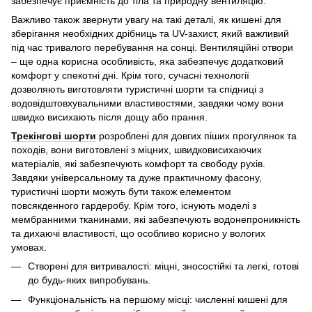
забезпечує приємність до тіла та природну вентиляцію.
Важливо також звернути увагу на такі деталі, як кишені для
зберігання необхідних дрібниць та UV-захист, який важливий
під час тривалого перебування на сонці. Вентиляційні отвори
– ще одна корисна особливість, яка забезпечує додатковий
комфорт у спекотні дні. Крім того, сучасні технології
дозволяють виготовляти туристичні шорти та спідниці з
водовідштовхувальними властивостями, завдяки чому вони
швидко висихають після дощу або прання.
Трекінгові шорти
розроблені для довгих піших прогулянок та
походів, вони виготовлені з міцних, швидковисихаючих
матеріалів, які забезпечують комфорт та свободу рухів.
Завдяки універсальному та дуже практичному фасону,
туристичні шорти можуть бути також елементом
повсякденного гардеробу. Крім того, існують моделі з
мембранними тканинами, які забезпечують водонепроникність
та дихаючі властивості, що особливо корисно у вологих
умовах.
Створені для витривалості: міцні, зносостійкі та легкі, готові
до будь-яких випробувань.
Функціональність на першому місці: численні кишені для