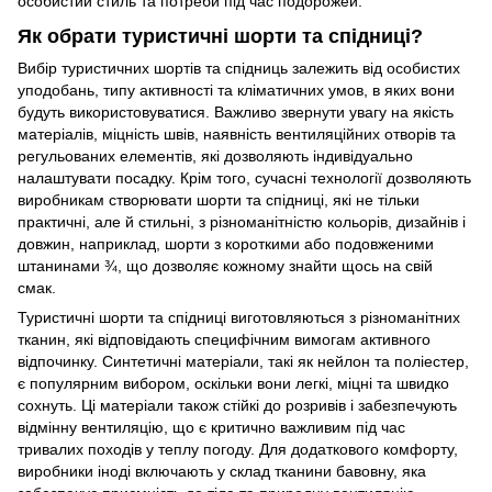
особистий стиль та потреби під час подорожей.
Як обрати туристичні шорти та спідниці?
Вибір туристичних шортів та спідниць залежить від особистих
уподобань, типу активності та кліматичних умов, в яких вони
будуть використовуватися. Важливо звернути увагу на якість
матеріалів, міцність швів, наявність вентиляційних отворів та
регульованих елементів, які дозволяють індивідуально
налаштувати посадку. Крім того, сучасні технології дозволяють
виробникам створювати шорти та спідниці, які не тільки
практичні, але й стильні, з різноманітністю кольорів, дизайнів і
довжин, наприклад, шорти з короткими або подовженими
штанинами ¾, що дозволяє кожному знайти щось на свій
смак.
Туристичні шорти та спідниці виготовляються з різноманітних
тканин, які відповідають специфічним вимогам активного
відпочинку. Синтетичні матеріали, такі як нейлон та поліестер,
є популярним вибором, оскільки вони легкі, міцні та швидко
сохнуть. Ці матеріали також стійкі до розривів і забезпечують
відмінну вентиляцію, що є критично важливим під час
тривалих походів у теплу погоду. Для додаткового комфорту,
виробники іноді включають у склад тканини бавовну, яка