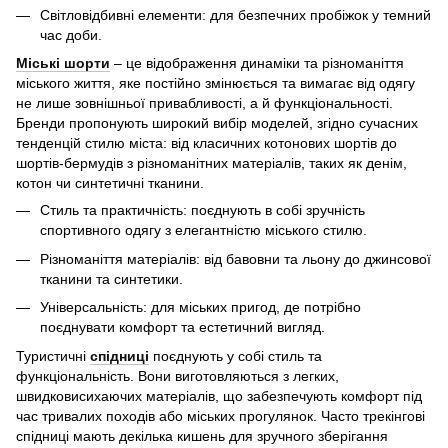
Світловідбивні елементи: для безпечних пробіжок у темний
час доби.
Міські шорти
– це відображення динаміки та різноманіття
міського життя, яке постійно змінюється та вимагає від одягу
не лише зовнішньої привабливості, а й функціональності.
Бренди пропонують широкий вибір моделей, згідно сучасних
тенденцій стилю міста: від класичних котонових шортів до
шортів-бермудів з різноманітних матеріалів, таких як денім,
котон чи синтетичні тканини.
Стиль та практичність: поєднують в собі зручність
спортивного одягу з елегантністю міського стилю.
Різноманіття матеріалів: від бавовни та льону до джинсової
тканини та синтетики.
Універсальність: для міських пригод, де потрібно
поєднувати комфорт та естетичний вигляд.
Туристичні
спідниці
поєднують у собі стиль та
функціональність. Вони виготовляються з легких,
швидковисихаючих матеріалів, що забезпечують комфорт під
час тривалих походів або міських прогулянок. Часто трекінгові
спідниці мають декілька кишень для зручного зберігання