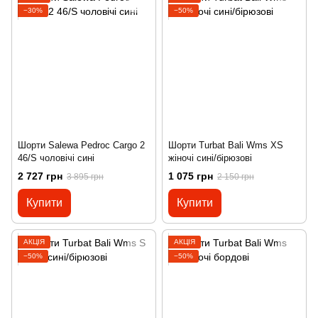
−30%
−50%
Шорти Salewa Pedroc Cargo 2
Шорти Turbat Bali Wms XS
46/S чоловічі сині
жіночі сині/бірюзові
2 727 грн
1 075 грн
3 895 грн
2 150 грн
Купити
Купити
АКЦІЯ
АКЦІЯ
−50%
−50%