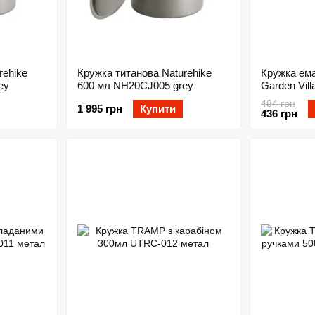
rehike
Кружка титанова Naturehike
Кружка ем
ey
600 мл NH20CJ005 grey
Garden Vil
black
484 грн
1 995 грн
Купити
436 грн