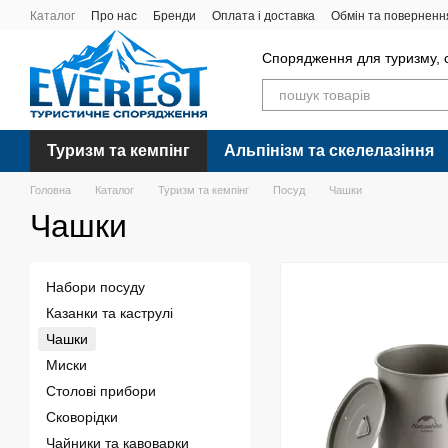
Перейти до основного контенту
Каталог
Про нас
Бренди
Оплата і доставка
Обмін та поверненн
Спорядження для туризму, с
Туризм та кемпінг
Альпінізм та скелелазіння
Головна
Каталог
Туризм та кемпінг
Посуд
Чашки
Чашки
Набори посуду
Казанки та каструлі
Чашки
Миски
Столові прибори
Сковорідки
Чайники та кавоварки