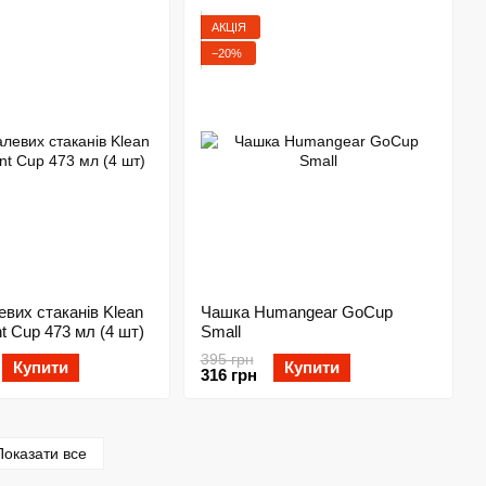
АКЦІЯ
−20%
евих стаканів Klean
Чашка Humangear GoCup
t Cup 473 мл (4 шт)
Small
395 грн
Купити
Купити
316 грн
Показати все