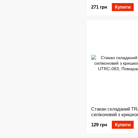
271 грн
Купити
Стакан складаний T
силіконовий з кришк
UTRC-083, Помаранч
129 грн
Купити