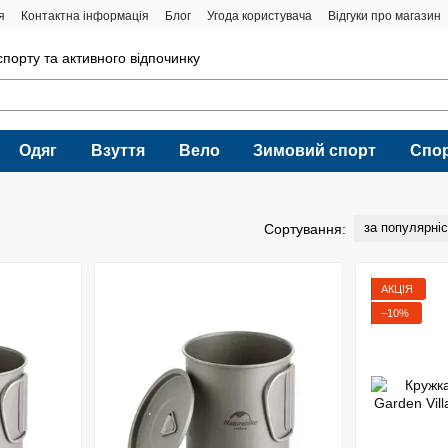
я
Контактна інформація
Блог
Угода користувача
Відгуки про магазин
порту та активного відпочинку
Одяг
Взуття
Вело
Зимовий спорт
Спо
за популярні
Сортування:
АКЦІЯ
−10%