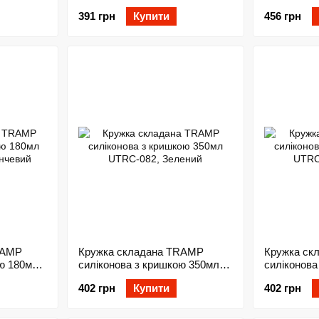
391 грн
Купити
456 грн
RAMP
Кружка складана TRAMP
Кружка ск
ою 180мл
силіконова з кришкою 350мл
силіконова
евий
UTRC-082, Зелений
UTRC-082,
402 грн
Купити
402 грн