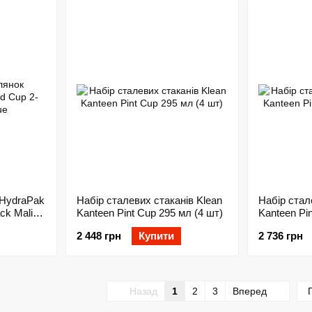
 HydraPak
Набір сталевих стаканів Klean
Набір стал
ck Malibu
Kanteen Pint Cup 295 мл (4 шт)
Kanteen Pin
2 448 грн
Купити
2 736 грн
Назад
1
2
3
Вперед