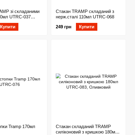
AMP зі складаними
Стакан TRAMP складаний з
00мл UTRC-037
нерж.сталі 110мл UTRC-068
Купити
249 грн
Купити
опки Tramp 170мл
Стакан складаний TRAMP
силіконовий з кришкою 180мл