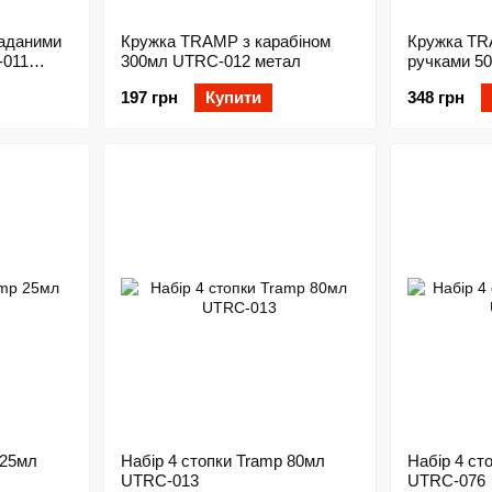
аданими
Кружка TRAMP з карабіном
Кружка TR
-011
300мл UTRC-012 метал
ручками 5
метал
197 грн
Купити
348 грн
 25мл
Набір 4 стопки Tramp 80мл
Набір 4 ст
UTRC-013
UTRC-076