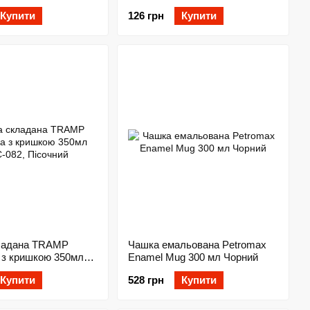
UTRC-083, Оливковий
Купити
126 грн
Купити
ладана TRAMP
Чашка емальована Petromax
 з кришкою 350мл
Enamel Mug 300 мл Чорний
 Пісочний
Купити
528 грн
Купити