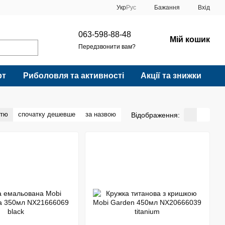
Укр
Рус
Бажання
Вхід
063-598-88-48
Мій кошик
Передзвонити вам?
рт
Риболовля та активності
Акції та знижки
стю
спочатку дешевше
за назвою
Відображення: