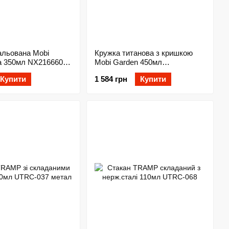
альована Mobi
Кружка титанова з кришкою
la 350мл NX21666069
Mobi Garden 450мл
NX20666039 titanium
Купити
1 584 грн
Купити