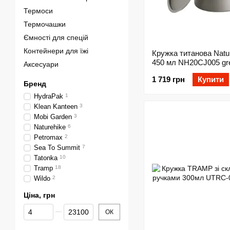
Термоси
Термочашки
Ємності для спецій
Контейнери для їжі
Кружка титанова Natu
450 мл NH20CJ005 gr
Аксесуари
1 719 грн
Купити
Бренд
HydraPak
1
Klean Kanteen
3
Mobi Garden
3
Naturehike
6
Petromax
2
Sea To Summit
7
Tatonka
10
Tramp
18
Wildo
2
Ціна, грн
Від Ціна, грн
До Ціна, грн
ОК