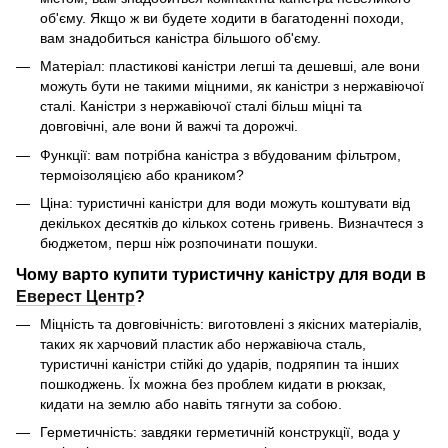
об'єму. Якщо ж ви будете ходити в багатоденні походи,
вам знадобиться каністра більшого об'єму.
Матеріал: пластикові каністри легші та дешевші, але вони
можуть бути не такими міцними, як каністри з нержавіючої
сталі. Каністри з нержавіючої сталі більш міцні та
довговічні, але вони й важчі та дорожчі.
Функції: вам потрібна каністра з вбудованим фільтром,
термоізоляцією або краником?
Ціна: туристичні каністри для води можуть коштувати від
декількох десятків до кількох сотень гривень. Визначтеся з
бюджетом, перш ніж розпочинати пошуки.
Чому варто купити туристичну каністру для води в
Еверест Центр
?
Міцність та довговічність: виготовлені з якісних матеріалів,
таких як харчовий пластик або нержавіюча сталь,
туристичні каністри стійкі до ударів, подряпин та інших
пошкоджень. Їх можна без проблем кидати в рюкзак,
кидати на землю або навіть тягнути за собою.
Герметичність: завдяки герметичній конструкції, вода у