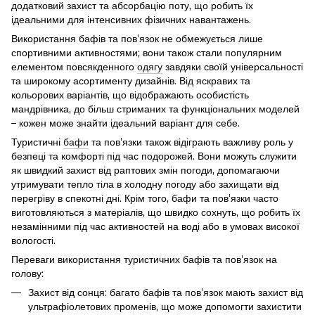
додатковий захист та абсорбацію поту, що робить їх
ідеальними для інтенсивних фізичних навантажень.
Використання бафів та пов'язок не обмежується лише
спортивними активностями; вони також стали популярним
елементом повсякденного
одягу
завдяки своїй універсальності
та широкому асортименту дизайнів. Від яскравих та
кольорових варіантів, що відображають особистість
мандрівника, до більш стриманих та функціональних моделей
– кожен може знайти ідеальний варіант для себе.
Туристичні
бафи
та пов'язки також відіграють важливу роль у
безпеці та комфорті під час подорожей. Вони можуть служити
як швидкий захист від раптових змін погоди, допомагаючи
утримувати тепло тіла в холодну погоду або захищати від
перегріву в спекотні дні. Крім того, бафи та пов'язки часто
виготовляються з матеріалів, що швидко сохнуть, що робить їх
незамінними під час активностей на воді або в умовах високої
вологості.
Переваги використання туристичних бафів та пов'язок на
голову:
Захист від сонця: багато бафів та пов'язок мають захист від
ультрафіолетових променів, що може допомогти захистити