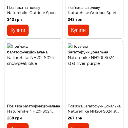
Пов' язка на голову
Пов'язка на голову
Naturehike Outdoor Sport
Naturehike Outdoor Sport
Sweatband NH17Z020-D
Sweatband NH17Z020-D
343 грн
343 грн
black
grey
Купити
Купити
Пов'язка багатофункціональна
Пов'язка багатофункціональна
Naturehike NH20FS024
Naturehike NH20FS024 stat
snowpeak blue
river purple
268 грн
267 грн