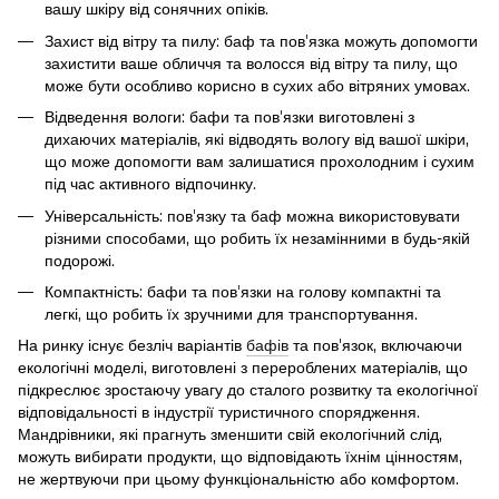
вашу шкіру від сонячних опіків.
Захист від вітру та пилу: баф та пов'язка можуть допомогти
захистити ваше обличчя та волосся від вітру та пилу, що
може бути особливо корисно в сухих або вітряних умовах.
Відведення вологи: бафи та пов'язки виготовлені з
дихаючих матеріалів, які відводять вологу від вашої шкіри,
що може допомогти вам залишатися прохолодним і сухим
під час активного відпочинку.
Універсальність: пов'язку та баф можна використовувати
різними способами, що робить їх незамінними в будь-якій
подорожі.
Компактність: бафи та пов'язки на голову компактні та
легкі, що робить їх зручними для транспортування.
На ринку існує безліч варіантів
бафів
та пов'язок, включаючи
екологічні моделі, виготовлені з перероблених матеріалів, що
підкреслює зростаючу увагу до сталого розвитку та екологічної
відповідальності в індустрії туристичного спорядження.
Мандрівники, які прагнуть зменшити свій екологічний слід,
можуть вибирати продукти, що відповідають їхнім цінностям,
не жертвуючи при цьому функціональністю або комфортом.