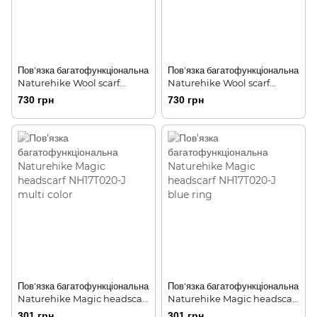
Пов'язка багатофункціональна
Пов'язка багатофункціональна
Naturehike Wool scarf
Naturehike Wool scarf
NH20FS025 red
NH20FS025 coffee
730 грн
730 грн
Пов'язка багатофункціональна
Пов'язка багатофункціональна
Naturehike Magic headscarf
Naturehike Magic headscarf
NH17T020-J multi color
NH17T020-J blue ring
301 грн
301 грн