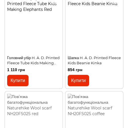
Головний убір H. A. D. Printed
Шапка H. A. D. Printed Fleece
Fleece Tube Kids Making
Kids Beanie Kinka
Elephants Red
1 110 грн
854 грн
Купити
Купити