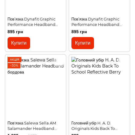
Пов’язка Dynafit Graphic
Пов’язка Dynafit Graphic
Performance Headband
Performance Headband
блакитна
синя
895 грн
895 грн
Купити
Купити
АКЦІЯ
−30%
Пов'язка Salewa Sella AM
Головний убір H. A. D.
Salamander Headband
Originals Kids Back To
бордова
School Reflective Berry