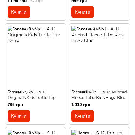
1 099 грн
999 грн
1 570 грн
Купити
Купити
Головний убір H. A. D.
Головний убір H. A. D. Printed
Originals Kids Turtle Trip
Fleece Tube Kids Bugz Blue
Berry
705 грн
1 110 грн
Купити
Купити