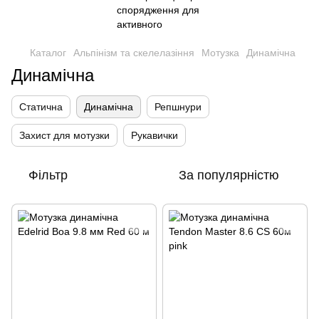
Каталог
Альпінізм та скелелазіння
Мотузка
Динамічна
Динамічна
Статична
Динамічна
Репшнури
Захист для мотузки
Рукавички
Фільтр
За популярністю