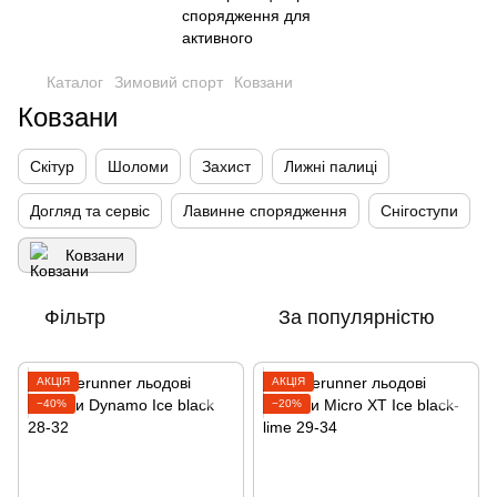
Каталог
Зимовий спорт
Ковзани
Ковзани
Скітур
Шоломи
Захист
Лижні палиці
Догляд та сервіс
Лавинне спорядження
Снігоступи
Ковзани
Фільтр
За популярністю
АКЦІЯ
АКЦІЯ
−40%
−20%