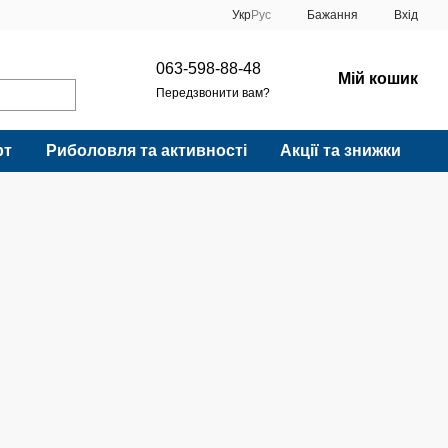
Укр
Рус
Бажання
Вхід
063-598-88-48
Мій кошик
Передзвонити вам?
рт
Риболовля та активності
Акції та знижки