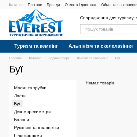
Перейти до основного контенту
Каталог
Про нас
Бренди
Оплата і доставка
Обмін та поверненн
Спорядження для туризму, с
Туризм та кемпінг
Альпінізм та скелелазіння
Головна
Каталог
Водний спорт
Дайвінг та снорклінг
Буї
Буї
Немає товарів
Маски та трубки
Ласти
Буї
Декомпресиметри
Балони
Рукавиці та шкарпетки
Гідрокостюми