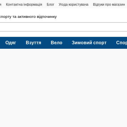
я
Контактна інформація
Блог
Угода користувача
Відгуки про магазин
порту та активного відпочинку
Одяг
Взуття
Вело
Зимовий спорт
Спо