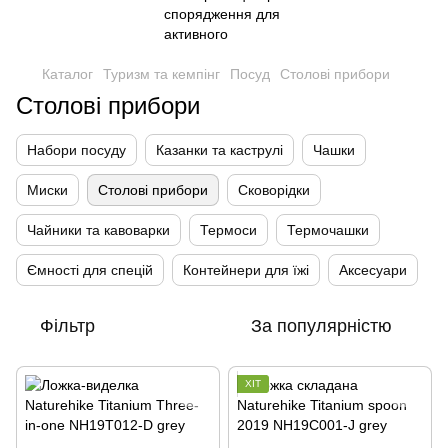
Каталог
Туризм та кемпінг
Посуд
Столові прибори
Столові прибори
Набори посуду
Казанки та каструлі
Чашки
Миски
Столові прибори
Сковорідки
Чайники та кавоварки
Термоси
Термочашки
Ємності для спецій
Контейнери для їжі
Аксесуари
Фільтр
За популярністю
ХІТ