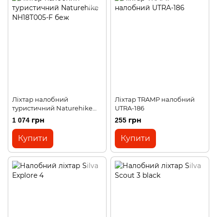
Ліхтар налобний
Ліхтар TRAMP налобний
туристичний Naturehike
UTRA-186
NH18T005-F беж
1 074 грн
255 грн
Купити
Купити