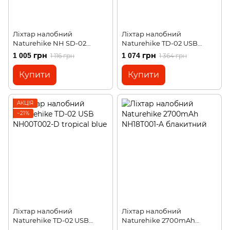
Ліхтар налобний
Ліхтар налобний
Naturehike NH SD-02
Naturehike TD-02 USB
Rechargable lamp
NH00T002-D white/red
1 005 грн
1 074 грн
1 116 грн
1 364 грн
1200mAh NH17G025-D
yellow
Купити
Купити
АКЦІЯ
−21%
Ліхтар налобний
Ліхтар налобний
Naturehike TD-02 USB
Naturehike 2700mAh
NH00T002-D tropical blue
NH18T001-A блакитний