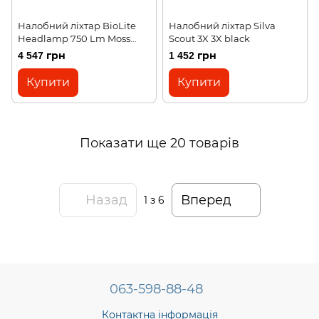
Налобний ліхтар BioLite
Налобний ліхтар Silva
Headlamp 750 Lm Moss
Scout 3X 3X black
Green
4 547 грн
1 452 грн
Купити
Купити
Показати ще 20 товарів
Назад
Вперед
1
з 6
063-598-88-48
Контактна інформація