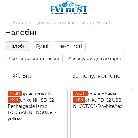
Каталог
Туризм та кемпінг
Ліхтарі
Налобні
Налобні
Налобні
Ручні
Кемпінгові
Лампи газові та гасові
Аксесуари для ліхтарів
Фільтр
За популярністю
АКЦІЯ
АКЦІЯ
−10%
−21%