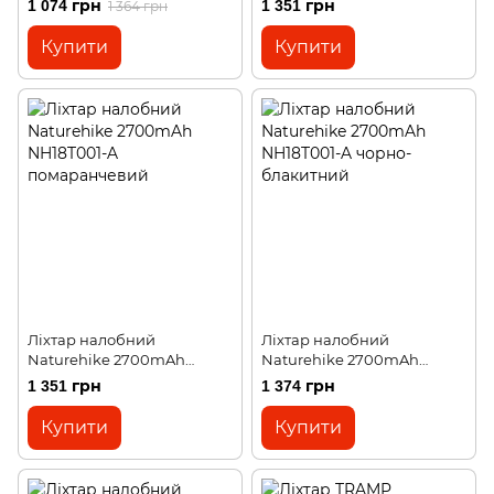
1 074 грн
1 351 грн
1 364 грн
Купити
Купити
Ліхтар налобний
Ліхтар налобний
Naturehike 2700mAh
Naturehike 2700mAh
NH18T001-A помаранчевий
NH18T001-A чорно-
1 351 грн
1 374 грн
блакитний
Купити
Купити