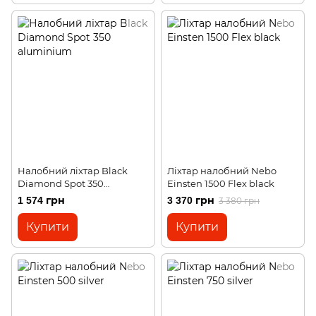
Налобний ліхтар Black
Ліхтар налобний Nebo
Diamond Spot 350
Einsten 1500 Flex black
aluminium
1 574 грн
3 370 грн
3 380 грн
Купити
Купити