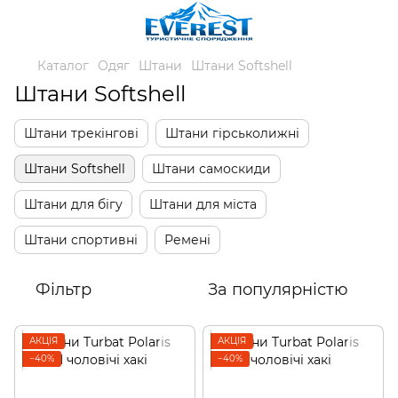
Каталог
Одяг
Штани
Штани Softshell
Штани Softshell
Штани трекінгові
Штани гірськолижні
Штани Softshell
Штани самоскиди
Штани для бігу
Штани для міста
Штани спортивні
Ремені
Фільтр
За популярністю
АКЦІЯ
АКЦІЯ
−40%
−40%