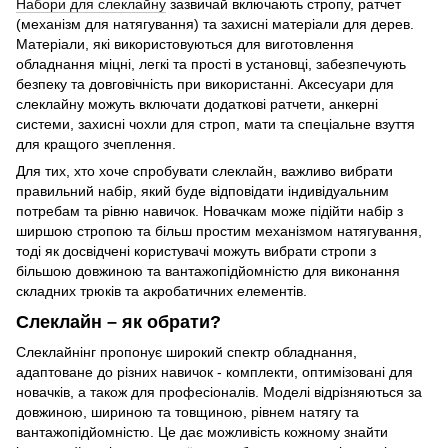
Набори для слеклайну
зазвичай включають стропу, ратчет
(механізм для натягування) та захисні матеріали для дерев.
Матеріали, які використовуються для виготовлення
обладнання міцні, легкі та прості в установці, забезпечують
безпеку та довговічність при використанні. Аксесуари для
слеклайну можуть включати додаткові ратчети, анкерні
системи, захисні чохли для строп, мати та спеціальне взуття
для кращого зчеплення.
Для тих, хто хоче спробувати слеклайн, важливо вибрати
правильний набір, який буде відповідати індивідуальним
потребам та рівню навичок. Новачкам може підійти набір з
ширшою стропою та більш простим механізмом натягування,
тоді як досвідчені користувачі можуть вибрати стропи з
більшою довжиною та вантажопідйомністю для виконання
складних трюків та акробатичних елементів.
Слеклайн – як обрати?
Слеклайнінг пропонує широкий спектр обладнання,
адаптоване до різних навичок - комплекти, оптимізовані для
новачків, а також для професіоналів. Моделі відрізняються за
довжиною, шириною та товщиною, рівнем натягу та
вантажопідйомністю. Це дає можливість кожному знайти