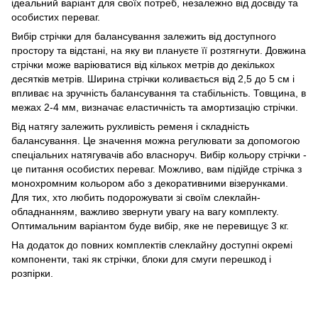
ідеальний варіант для своїх потреб, незалежно від досвіду та
особистих переваг.
Вибір стрічки для балансування залежить від доступного
простору та відстані, на яку ви плануєте її розтягнути. Довжина
стрічки може варіюватися від кількох метрів до декількох
десятків метрів. Ширина стрічки коливається від 2,5 до 5 см і
впливає на зручність балансування та стабільність. Товщина, в
межах 2-4 мм, визначає еластичність та амортизацію стрічки.
Від натягу залежить рухливість ременя і складність
балансування. Це значення можна регулювати за допомогою
спеціальних натягувачів або власноруч. Вибір кольору стрічки -
це питання особистих переваг. Можливо, вам підійде стрічка з
монохромним кольором або з декоративними візерунками.
Для тих, хто любить подорожувати зі своїм слеклайн-
обладнанням, важливо звернути увагу на вагу комплекту.
Оптимальним варіантом буде вибір, яке не перевищує 3 кг.
На додаток до повних комплектів слеклайну доступні окремі
компоненти, такі як стрічки, блоки для смуги перешкод і
розпірки.