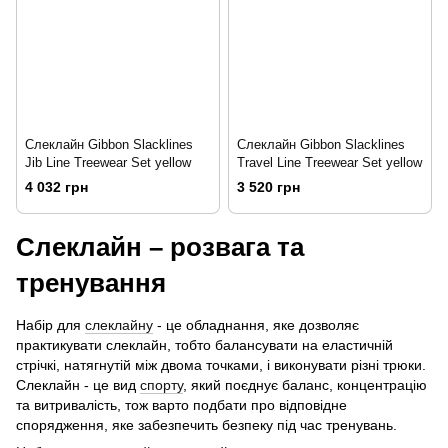
Слеклайн Gibbon Slacklines
Слеклайн Gibbon Slacklines
Jib Line Treewear Set yellow
Travel Line Treewear Set yellow
4 032 грн
3 520 грн
Слеклайн – розвага та
тренування
Набір для
слеклайну
- це обладнання, яке дозволяє
практикувати слеклайн, тобто балансувати на еластичній
стрічкі, натягнутій між двома точками, і виконувати різні трюки.
Слеклайн - це вид
спорту
, який поєднує баланс, концентрацію
та витривалість, тож варто подбати про відповідне
спорядження, яке забезпечить безпеку під час тренувань.