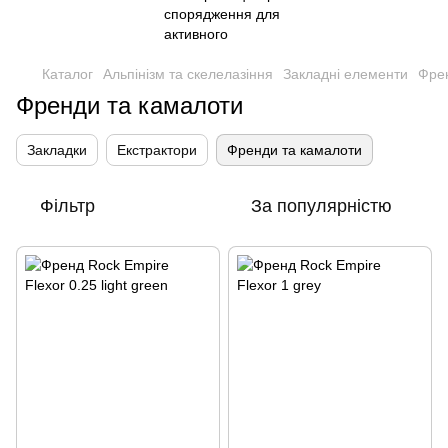
Каталог
Альпінізм та скелелазіння
Закладні елементи
Френ
Френди та камалоти
Закладки
Екстрактори
Френди та камалоти
Фільтр
За популярністю