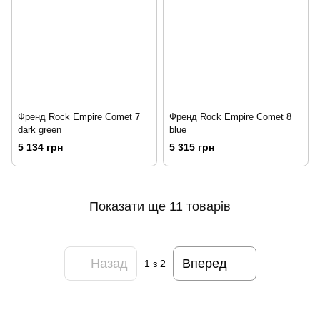
Френд Rock Empire Comet 7
Френд Rock Empire Comet 8
dark green
blue
5 134 грн
5 315 грн
Показати ще 11 товарів
Назад
Вперед
1
з 2