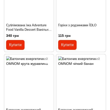
Сублімована їжа Adventure
Горіхи з родзинками ЇDLO
Food Vanilla Dessert Ванільний
десерт New Package
340 грн
115 грн
silver/green
Купити
Купити
Батончик енергетичний
Батончик енергетичний