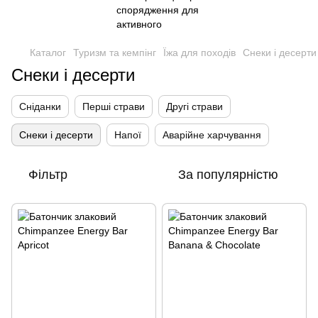
Каталог
Туризм та кемпінг
Їжа для походів
Снеки і десерти
Снеки і десерти
Сніданки
Перші страви
Другі страви
Снеки і десерти
Напої
Аварійне харчування
Фільтр
За популярністю